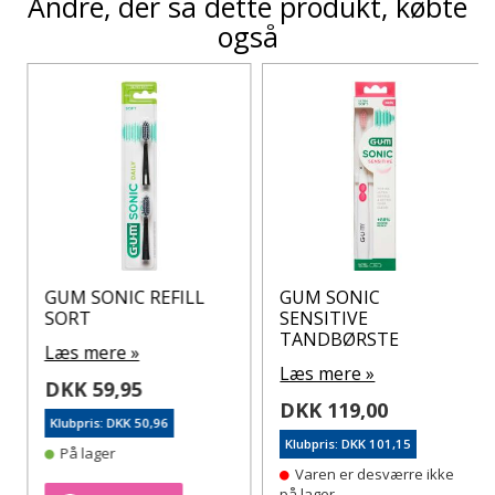
Andre, der så dette produkt, købte
også
GUM SONIC REFILL
GUM SONIC
SORT
SENSITIVE
TANDBØRSTE
Læs mere »
Læs mere »
DKK 59,95
DKK 119,00
Klubpris: DKK 50,96
Klubpris: DKK 101,15
På lager
Varen er desværre ikke
på lager