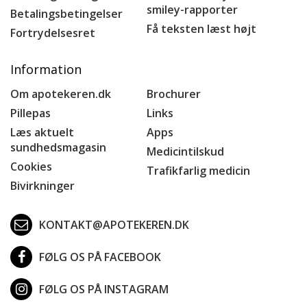
smiley-rapporter
Betalingsbetingelser
Få teksten læst højt
Fortrydelsesret
Information
Om apotekeren.dk
Brochurer
Pillepas
Links
Læs aktuelt
Apps
sundhedsmagasin
Medicintilskud
Cookies
Trafikfarlig medicin
Bivirkninger
KONTAKT@APOTEKEREN.DK
FØLG OS PÅ FACEBOOK
FØLG OS PÅ INSTAGRAM