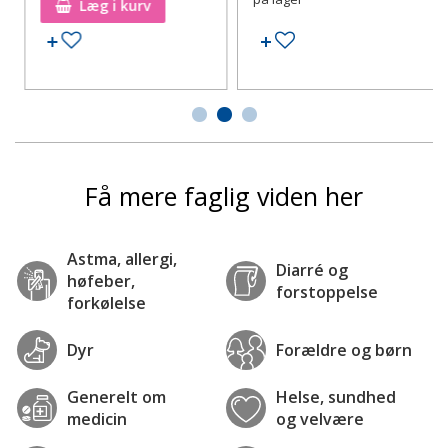
Læg i kurv
Tilføj til ønskeseddel
Tilføj til ønskeseddel
Få mere faglig viden her
Astma, allergi,
Diarré og
høfeber,
forstoppelse
forkølelse
Dyr
Forældre og børn
Generelt om
Helse, sundhed
medicin
og velvære