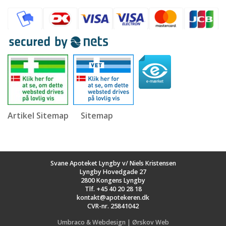
Artikel Sitemap
Sitemap
Svane Apoteket Lyngby v/ Niels Kristensen
Lyngby Hovedgade 27
2800 Kongens Lyngby
Tlf.
+45 40 20 28 18
kontakt@apotekeren.dk
CVR-nr. 25841042
Umbraco & Webdesign | Ørskov Web