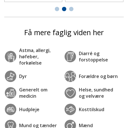
Få mere faglig viden her
Astma, allergi,
Diarré og
høfeber,
forstoppelse
forkølelse
Dyr
Forældre og børn
Generelt om
Helse, sundhed
medicin
og velvære
Hudpleje
Kosttilskud
Mund og tænder
Mænd