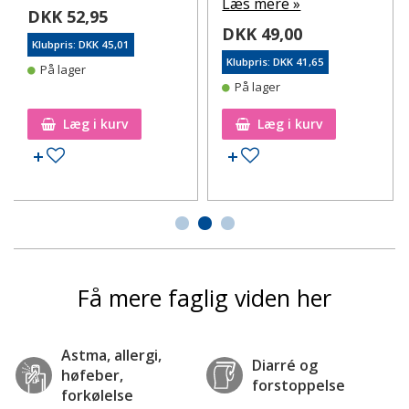
Læs mere »
DKK 52,95
DKK 49,00
Klubpris: DKK 45,01
Klubpris: DKK 41,65
På lager
På lager
Læg i kurv
Læg i kurv
Tilføj til ønskeseddel
Tilføj til ønskeseddel
Få mere faglig viden her
Astma, allergi,
Diarré og
høfeber,
forstoppelse
forkølelse