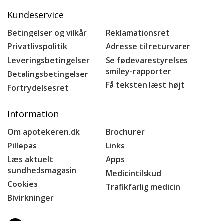
Kundeservice
Betingelser og vilkår
Reklamationsret
Privatlivspolitik
Adresse til returvarer
Leveringsbetingelser
Se fødevarestyrelses
smiley-rapporter
Betalingsbetingelser
Få teksten læst højt
Fortrydelsesret
Information
Om apotekeren.dk
Brochurer
Pillepas
Links
Læs aktuelt
Apps
sundhedsmagasin
Medicintilskud
Cookies
Trafikfarlig medicin
Bivirkninger