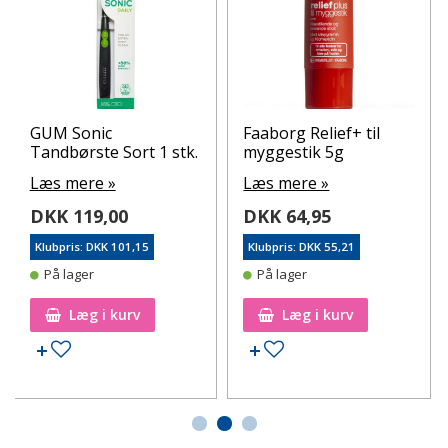
GUM Sonic
Faaborg Relief+ til
Tandbørste Sort 1 stk.
myggestik 5g
Læs mere »
Læs mere »
DKK 119,00
DKK 64,95
Klubpris: DKK 101,15
Klubpris: DKK 55,21
På lager
På lager
Læg i kurv
Læg i kurv
Tilføj til ønskeseddel
Tilføj til ønskeseddel