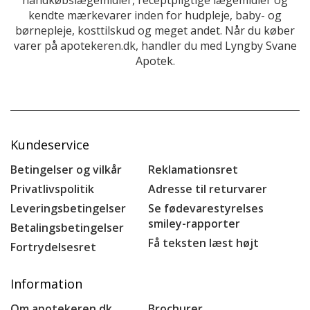
kendte mærkevarer inden for hudpleje, baby- og
børnepleje, kosttilskud og meget andet. Når du køber
varer på apotekeren.dk, handler du med Lyngby Svane
Apotek.
Kundeservice
Betingelser og vilkår
Reklamationsret
Privatlivspolitik
Adresse til returvarer
Leveringsbetingelser
Se fødevarestyrelses
smiley-rapporter
Betalingsbetingelser
Få teksten læst højt
Fortrydelsesret
Information
Om apotekeren.dk
Brochurer