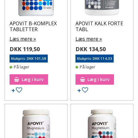
APOVIT B-KOMPLEX
APOVIT KALK FORTE
TABLETTER
TABL
Læs mere »
Læs mere »
DKK 119,50
DKK 134,50
Klubpris: DKK 101,58
Klubpris: DKK 114,33
På lager
På lager
Læg i kurv
Læg i kurv
Tilføj til ønskeseddel
Tilføj til ønskeseddel