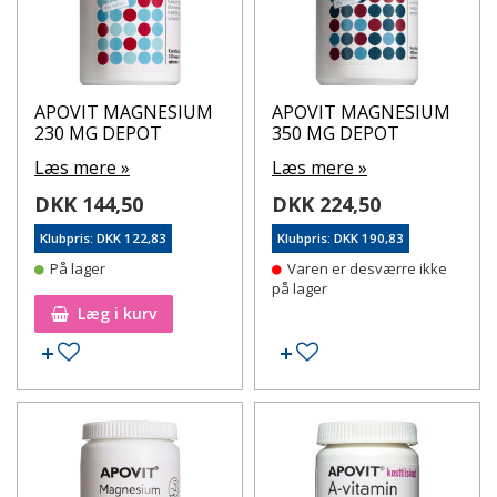
APOVIT MAGNESIUM
APOVIT MAGNESIUM
230 MG DEPOT
350 MG DEPOT
Læs mere »
Læs mere »
DKK 144,50
DKK 224,50
Klubpris: DKK 122,83
Klubpris: DKK 190,83
På lager
Varen er desværre ikke
på lager
Læg i kurv
Tilføj til ønskeseddel
Tilføj til ønskeseddel