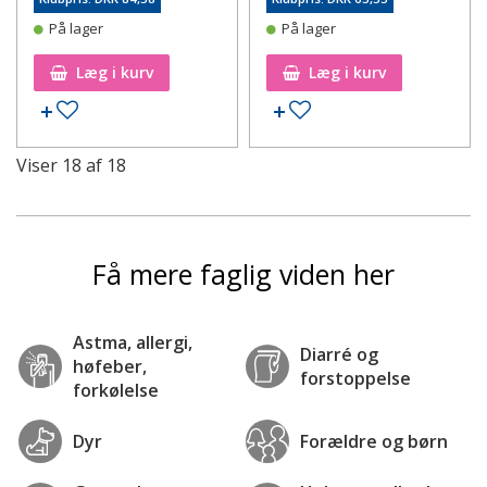
På lager
På lager
Læg i kurv
Læg i kurv
Tilføj til ønskeseddel
Tilføj til ønskeseddel
Viser
18
af
18
Få mere faglig viden her
Astma, allergi,
Diarré og
høfeber,
forstoppelse
forkølelse
Dyr
Forældre og børn