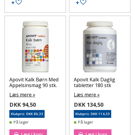
Tilføj til ønskeseddel
Tilføj til ønskeseddel
Apovit Kalk Børn Med
Apovit Kalk Daglig
Appelsinsmag 90 stk.
tabletter 180 stk
Læs mere »
Læs mere »
DKK 94,50
DKK 134,50
Klubpris: DKK 80,33
Klubpris: DKK 114,33
På lager
På lager
Læg i kurv
Læg i kurv