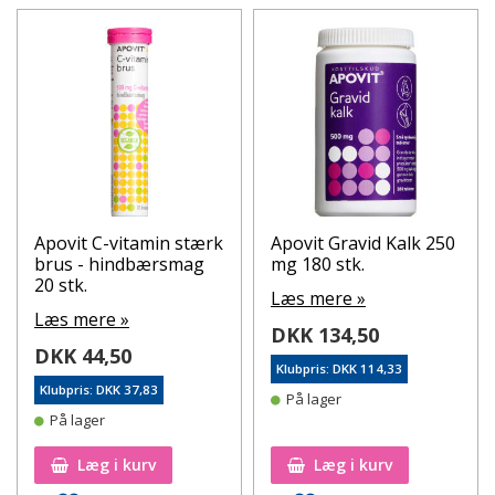
Apovit C-vitamin stærk
Apovit Gravid Kalk 250
brus - hindbærsmag
mg 180 stk.
20 stk.
Læs mere »
Læs mere »
DKK 134,50
DKK 44,50
Klubpris: DKK 114,33
Klubpris: DKK 37,83
På lager
På lager
Læg i kurv
Læg i kurv