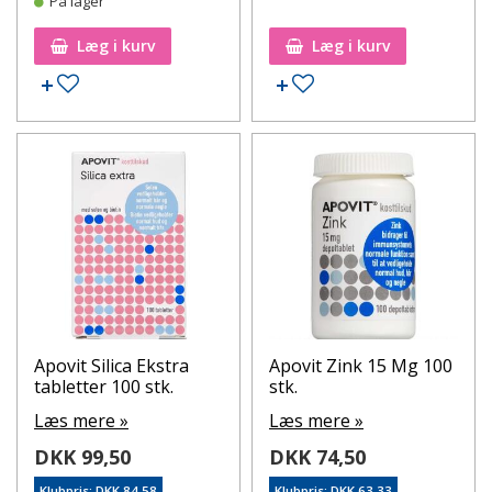
På lager
Læg i kurv
Læg i kurv
Tilføj til ønskeseddel
Tilføj til ønskeseddel
Apovit Silica Ekstra
Apovit Zink 15 Mg 100
tabletter 100 stk.
stk.
Læs mere »
Læs mere »
DKK 99,50
DKK 74,50
Klubpris: DKK 84,58
Klubpris: DKK 63,33