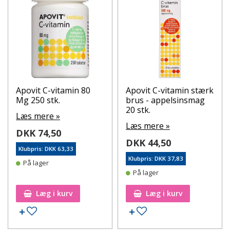
Apovit C-vitamin 80
Apovit C-vitamin stærk
Mg 250 stk.
brus - appelsinsmag
20 stk.
Læs mere »
Læs mere »
DKK 74,50
DKK 44,50
Klubpris: DKK 63,33
Klubpris: DKK 37,83
På lager
På lager
Læg i kurv
Læg i kurv
Tilføj til ønskeseddel
Tilføj til ønskeseddel