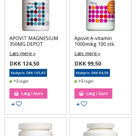
APOVIT MAGNESIUM
Apovit A-vitamin
350MG DEPOT
1000mikg 100 stk.
Læs mere »
Læs mere »
DKK 124,50
DKK 99,50
Klubpris: DKK 105,83
Klubpris: DKK 84,58
På lager
På lager
Læg i kurv
Læg i kurv
Tilføj til ønskeseddel
Tilføj til ønskeseddel