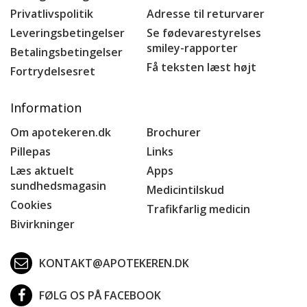
Privatlivspolitik
Adresse til returvarer
Leveringsbetingelser
Se fødevarestyrelses
smiley-rapporter
Betalingsbetingelser
Få teksten læst højt
Fortrydelsesret
Information
Om apotekeren.dk
Brochurer
Pillepas
Links
Læs aktuelt
Apps
sundhedsmagasin
Medicintilskud
Cookies
Trafikfarlig medicin
Bivirkninger
KONTAKT@APOTEKEREN.DK
FØLG OS PÅ FACEBOOK