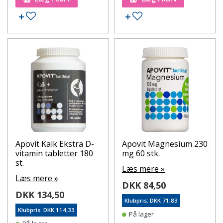
Tilføj til ønskeseddel
Tilføj til ønskeseddel
Apovit Kalk Ekstra D-
Apovit Magnesium 230
vitamin tabletter 180
mg 60 stk.
st.
Læs mere »
Læs mere »
DKK 84,50
DKK 134,50
Klubpris: DKK 71,83
Klubpris: DKK 114,33
På lager