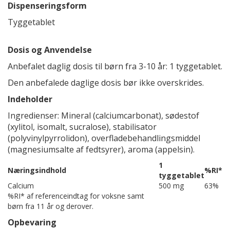
Dispenseringsform
Tyggetablet
Dosis og Anvendelse
Anbefalet daglig dosis til børn fra 3-10 år: 1 tyggetablet.
Den anbefalede daglige dosis bør ikke overskrides.
Indeholder
Ingredienser: Mineral (calciumcarbonat), sødestof
(xylitol, isomalt, sucralose), stabilisator
(polyvinylpyrrolidon), overfladebehandlingsmiddel
(magnesiumsalte af fedtsyrer), aroma (appelsin).
1
Næringsindhold
%RI*
tyggetablet
Calcium
500 mg
63%
%RI* af referenceindtag for voksne samt
børn fra 11 år og derover.
Opbevaring