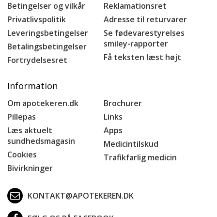
Betingelser og vilkår
Reklamationsret
Privatlivspolitik
Adresse til returvarer
Leveringsbetingelser
Se fødevarestyrelses
smiley-rapporter
Betalingsbetingelser
Få teksten læst højt
Fortrydelsesret
Information
Om apotekeren.dk
Brochurer
Pillepas
Links
Læs aktuelt
Apps
sundhedsmagasin
Medicintilskud
Cookies
Trafikfarlig medicin
Bivirkninger
KONTAKT@APOTEKEREN.DK