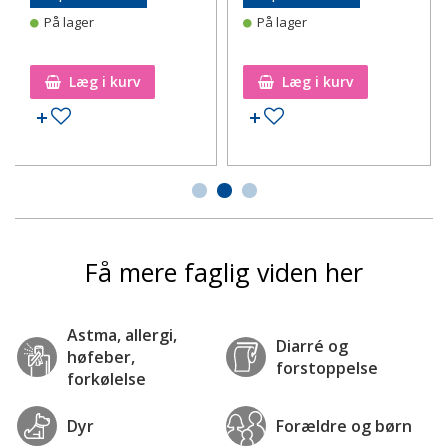
På lager
På lager
Læg i kurv
Læg i kurv
Tilføj til ønskeseddel
Tilføj til ønskeseddel
Få mere faglig viden her
Astma, allergi,
Diarré og
høfeber,
forstoppelse
forkølelse
Dyr
Forældre og børn