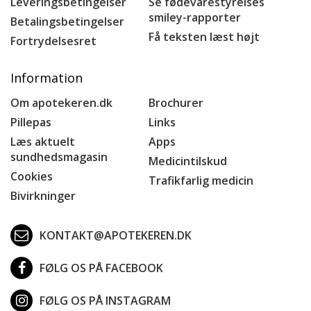
Leveringsbetingelser
Se fødevarestyrelses
smiley-rapporter
Betalingsbetingelser
Få teksten læst højt
Fortrydelsesret
Information
Om apotekeren.dk
Brochurer
Pillepas
Links
Læs aktuelt
Apps
sundhedsmagasin
Medicintilskud
Cookies
Trafikfarlig medicin
Bivirkninger
KONTAKT@APOTEKEREN.DK
FØLG OS PÅ FACEBOOK
FØLG OS PÅ INSTAGRAM