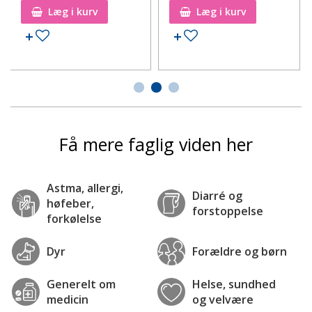
Læg i kurv
Læg i kurv
Tilføj til ønskeseddel
Tilføj til ønskeseddel
Få mere faglig viden her
Astma, allergi,
Diarré og
høfeber,
forstoppelse
forkølelse
Dyr
Forældre og børn
Generelt om
Helse, sundhed
medicin
og velvære