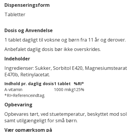
Dispenseringsform
Tabletter
Dosis og Anvendelse
1 tablet dagligt til voksne og børn fra 11 år og derover.
Anbefalet daglig dosis bør ikke overskrides.
Indeholder
Ingredienser: Sukker, Sorbitol E420, Magnesiumstearat
E470b, Retinylacetat.
Indhold pr. daglig dosis
1 tablet
%RI*
A-vitamin
1000 mikg
125%
*RI=Referenceindtag.
Opbevaring
Opbevares tørt, ved stuetemperatur, beskyttet mod sol
samt utilgængeligt for små børn.
Vær opmærksom på