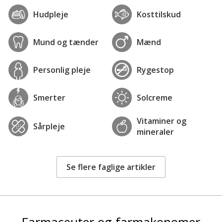
Hudpleje
Kosttilskud
Mund og tænder
Mænd
Personlig pleje
Rygestop
Smerter
Solcreme
Vitaminer og
Sårpleje
mineraler
Se flere faglige artikler
Farmaceuter og farmakonomer