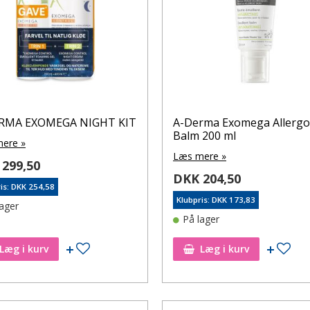
RMA EXOMEGA NIGHT KIT
A-Derma Exomega Allergo
Balm 200 ml
ere »
Læs mere »
299,50
DKK 204,50
is: DKK 254,58
Klubpris: DKK 173,83
lager
På lager
Tilføj til ønskeseddel
Tilf
Læg i kurv
Læg i kurv