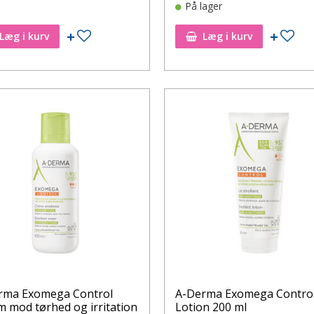
På lager
Tilføj til ønskeseddel
Tilf
Læg i kurv
Læg i kurv
rma Exomega Control
A-Derma Exomega Contro
 mod tørhed og irritation
Lotion 200 ml