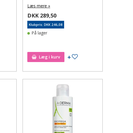
Læs mere »
DKK 289,50
Klubpris: DKK 246,08
På lager
øj til ønskeseddel
Tilføj til ønskeseddel
Læg i kurv