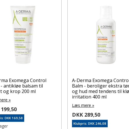
rma Exomega Control
A-Derma Exomega Contro
- antikløe balsam til
Balm - beroliger ekstra tø
t og krop 200 ml
og hud med tendens til kl
irritation 400 ml
ere »
Læs mere »
199,50
DKK 289,50
is: DKK 169,58
Klubpris: DKK 246,08
lager