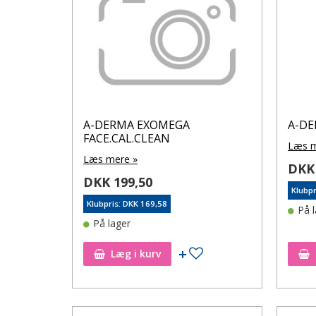
A-DERMA EXOMEGA
A-DE
FACE.CAL.CLEAN
Læs m
Læs mere »
DKK 
DKK 199,50
Klubpr
Klubpris: DKK 169,58
På 
På lager
Tilføj til ønskeseddel
Læg i kurv