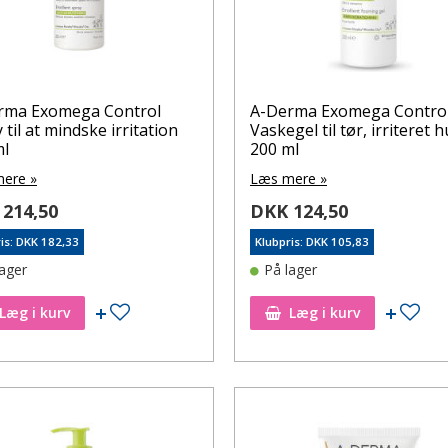
rma Exomega Control
A-Derma Exomega Contro
 til at mindske irritation
Vaskegel til tør, irriteret 
ml
200 ml
ere »
Læs mere »
214,50
DKK 124,50
is: DKK 182,33
Klubpris: DKK 105,83
lager
På lager
Tilføj til ønskeseddel
Tilf
Læg i kurv
Læg i kurv