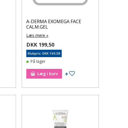
A-DERMA EXOMEGA FACE
CALM.GEL
Læs mere »
DKK 199,50
Klubpris: DKK 169,58
På lager
øj til ønskeseddel
Tilføj til ønskeseddel
Læg i kurv