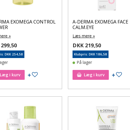
ERMA EXOMEGA CONTROL
A-DERMA EXOMEGA FACE
WER
CALM.EYE
ere »
Læs mere »
299,50
DKK 219,50
is: DKK 254,58
Klubpris: DKK 186,58
lager
På lager
Tilføj til ønskeseddel
Tilf
Læg i kurv
Læg i kurv