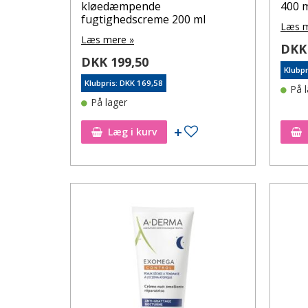
kløedæmpende
400 
fugtighedscreme 200 ml
Læs m
Læs mere »
DKK 
DKK 199,50
Klubpr
Klubpris: DKK 169,58
På 
På lager
Tilføj til ønskeseddel
Læg i kurv