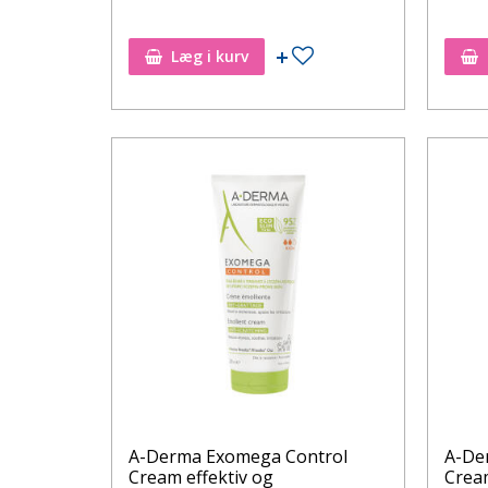
Tilføj til ønskeseddel
Læg i kurv
A-Derma Exomega Control
A-De
Cream effektiv og
Cream