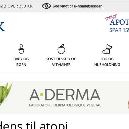
ØB OVER 399 KR.
G
BABY OG
KOSTTILSKUD OG
DYR OG
BØRN
VITAMINER
HUSHOLDNING
ns til atopi