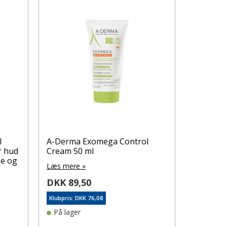
l
A-Derma Exomega Control
r hud
Cream 50 ml
øe og
Læs mere »
DKK 89,50
Klubpris: DKK 76,08
På lager