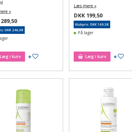
ml
Læs mere »
ere »
DKK 199,50
289,50
Klubpris: DKK 169,58
is: DKK 246,08
På lager
lager
Tilføj til ønskeseddel
Tilf
Læg i kurv
Læg i kurv