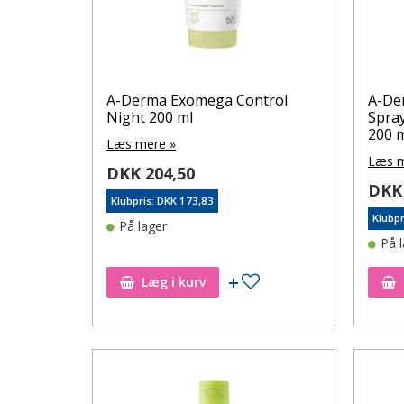
A-Derma Exomega Control
A-De
Night 200 ml
Spray
200 
Læs mere »
Læs m
DKK 204,50
DKK 
Klubpris: DKK 173,83
Klubpr
På lager
På 
Tilføj til ønskeseddel
Læg i kurv