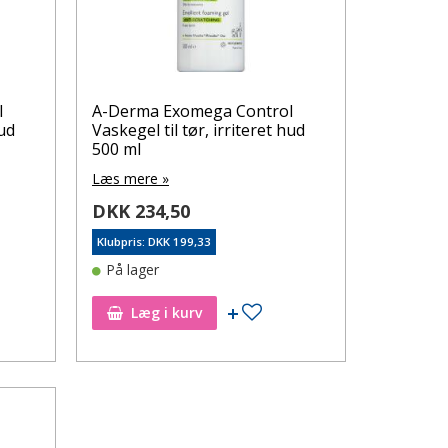
l
A-Derma Exomega Control
hud
Vaskegel til tør, irriteret hud
500 ml
Læs mere »
DKK 234,50
Klubpris: DKK 199,33
På lager
øj til ønskeseddel
Tilføj til ønskeseddel
Læg i kurv