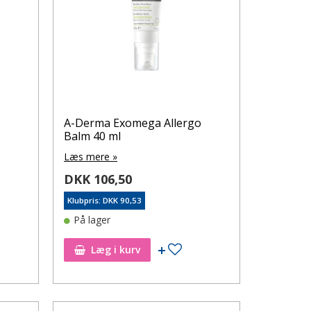
A-Derma Exomega Allergo
Balm 40 ml
Læs mere »
DKK 106,50
Klubpris: DKK 90,53
På lager
øj til ønskeseddel
Tilføj til ønskeseddel
Læg i kurv