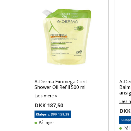
A-Derma Exomega Cont
A-De
Shower Oil Refill 500 ml
Balm 
ansig
Læs mere »
Læs m
DKK 187,50
DKK 
Klubpris: DKK 159,38
Klubpr
På lager
På 