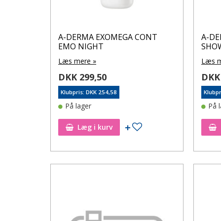
A-DERMA EXOMEGA CONT
A-D
EMO NIGHT
SHO
Læs mere »
Læs m
DKK 299,50
DKK 
Klubpris: DKK 254,58
Klubpr
På lager
På 
Tilføj til ønskeseddel
Læg i kurv