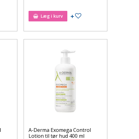
øj til ønskeseddel
Tilføj til ønskeseddel
Læg i kurv
l
A-Derma Exomega Control
Lotion til tør hud 400 ml