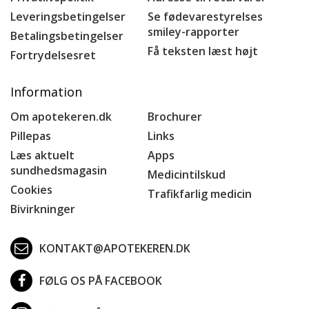
Leveringsbetingelser
Se fødevarestyrelses
smiley-rapporter
Betalingsbetingelser
Få teksten læst højt
Fortrydelsesret
Information
Om apotekeren.dk
Brochurer
Pillepas
Links
Læs aktuelt
Apps
sundhedsmagasin
Medicintilskud
Cookies
Trafikfarlig medicin
Bivirkninger
KONTAKT@APOTEKEREN.DK
FØLG OS PÅ FACEBOOK