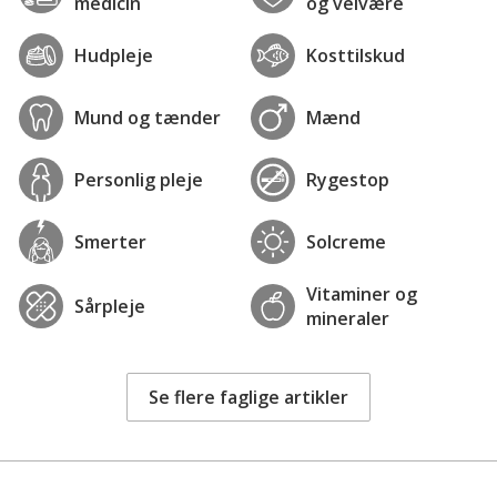
medicin
og velvære
Hudpleje
Kosttilskud
Mund og tænder
Mænd
Personlig pleje
Rygestop
Smerter
Solcreme
Vitaminer og
Sårpleje
mineraler
Se flere faglige artikler