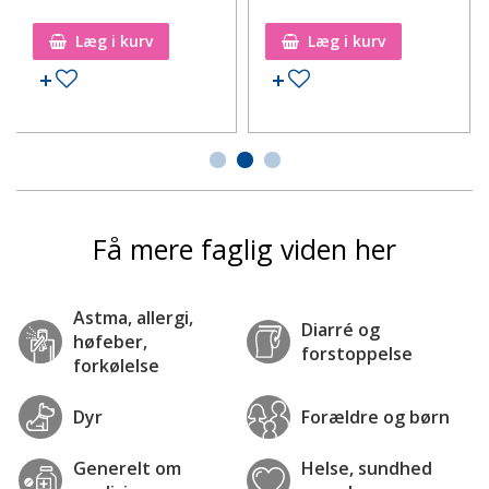
Læg i kurv
Læg i kurv
Tilføj til ønskeseddel
Tilføj til ønskeseddel
Få mere faglig viden her
Astma, allergi,
Diarré og
høfeber,
forstoppelse
forkølelse
Dyr
Forældre og børn
Generelt om
Helse, sundhed