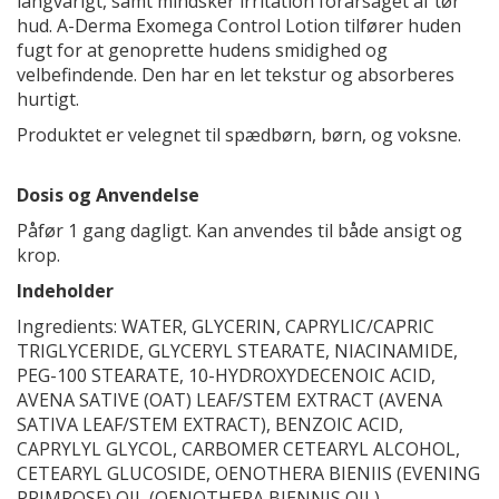
langvarigt, samt mindsker irritation forårsaget af tør
hud. A-Derma Exomega Control Lotion tilfører huden
fugt for at genoprette hudens smidighed og
velbefindende. Den har en let tekstur og absorberes
hurtigt.
Produktet er velegnet til spædbørn, børn, og voksne.
Dosis og Anvendelse
Påfør 1 gang dagligt. Kan anvendes til både ansigt og
krop.
Indeholder
Ingredients: WATER, GLYCERIN, CAPRYLIC/CAPRIC
TRIGLYCERIDE, GLYCERYL STEARATE, NIACINAMIDE,
PEG-100 STEARATE, 10-HYDROXYDECENOIC ACID,
AVENA SATIVE (OAT) LEAF/STEM EXTRACT (AVENA
SATIVA LEAF/STEM EXTRACT), BENZOIC ACID,
CAPRYLYL GLYCOL, CARBOMER CETEARYL ALCOHOL,
CETEARYL GLUCOSIDE, OENOTHERA BIENIIS (EVENING
PRIMROSE) OIL (OENOTHERA BIENNIS OIL),