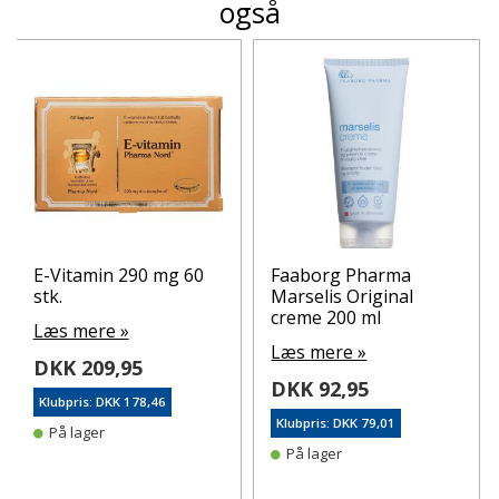
også
E-Vitamin 290 mg 60
Faaborg Pharma
stk.
Marselis Original
creme 200 ml
Læs mere »
Læs mere »
DKK 209,95
DKK 92,95
Klubpris: DKK 178,46
Klubpris: DKK 79,01
På lager
På lager