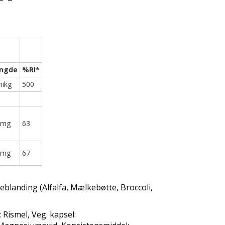
.
ngde
%RI*
mikg
500
 mg
63
 mg
67
teblanding (Alfalfa, Mælkebøtte, Broccoli,
 Rismel, Veg. kapsel: