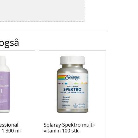
 også
essional
Solaray Spektro multi-
Vichy Ant
 1 300 ml
vitamin 100 stk.
deodorant
50 ml