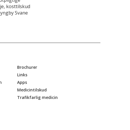
e, kosttilskud
Lyngby Svane
Brochurer
Links
n
Apps
Medicintilskud
Trafikfarlig medicin