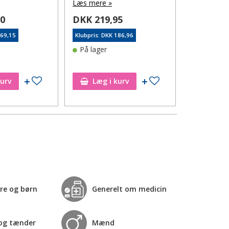
Læs mere »
Læs mere 
00
DKK 219,95
DKK 139
169,15
Klubpris: DKK 186,96
Klubpris: DK
På lager
På lager
Tilføj til ønskeseddel
Tilføj til ønskeseddel
kurv
Læg i kurv
Læg i
re og børn
Generelt om medicin
og tænder
Mænd