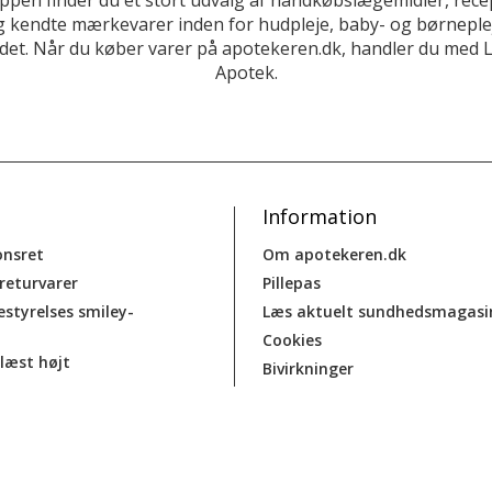
 kendte mærkevarer inden for hudpleje, baby- og børneplej
et. Når du køber varer på apotekeren.dk, handler du med 
Apotek.
Information
onsret
Om apotekeren.dk
 returvarer
Pillepas
estyrelses smiley-
Læs aktuelt sundhedsmagasi
Cookies
læst højt
Bivirkninger