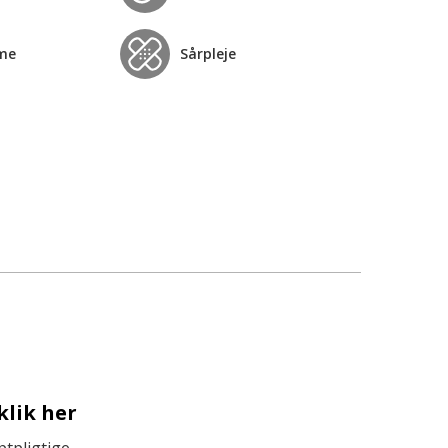
me
Sårpleje
klik her
tpligtige