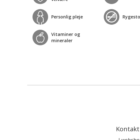
Personlig pleje
Rygest
Vitaminer og
mineraler
Kontakt
I websho