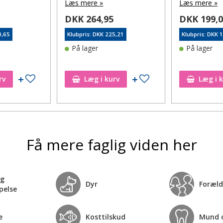
Læs mere »
Læs mere »
DKK 264,95
DKK 199,
0,65
Klubpris: DKK 225,21
Klubpris: DKK 
På lager
På lager
Tilføj til ønskeseddel
Tilføj til ønskeseddel
rv
Læg i kurv
Læg i 
Få mere faglig viden her
og
Dyr
Foræld
pelse
e
Kosttilskud
Mund 