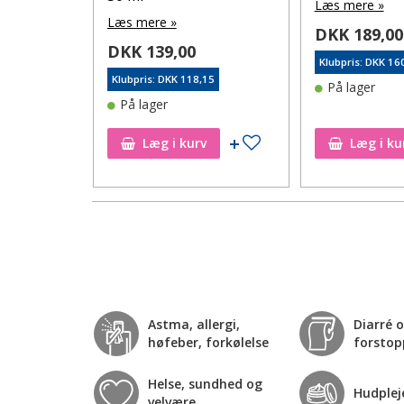
Læs mere »
Læs mere »
DKK 189,00
DKK 139,00
96
Klubpris: DKK 16
Klubpris: DKK 118,15
På lager
På lager
Tilføj til ønskeseddel
Tilføj til ønskeseddel
Læg i kurv
Læg i ku
Astma, allergi,
Diarré 
høfeber, forkølelse
forstop
Helse, sundhed og
Hudplej
velvære