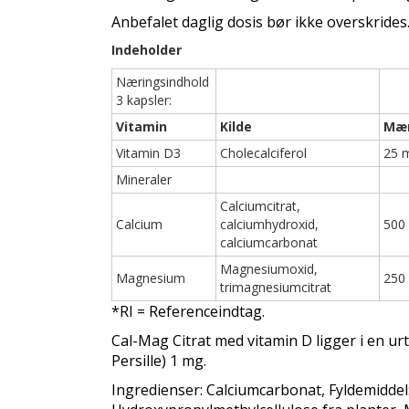
Anbefalet daglig dosis bør ikke overskrides
Indeholder
Næringsindhold
3 kapsler:
Vitamin
Kilde
Mæ
Vitamin D3
Cholecalciferol
25 
Mineraler
Calciumcitrat,
Calcium
calciumhydroxid,
500
calciumcarbonat
Magnesiumoxid,
Magnesium
250
trimagnesiumcitrat
*RI = Referenceindtag.
Cal-Mag Citrat med vitamin D ligger i en ur
Persille) 1 mg.
Ingredienser: Calciumcarbonat, Fyldemiddel: