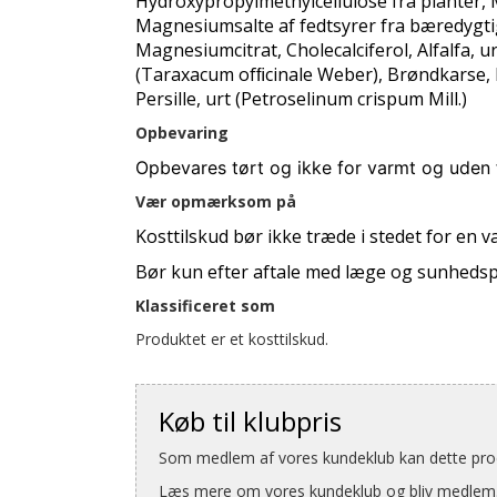
Hydroxypropylmethylcellulose fra planter,
Magnesiumsalte af fedtsyrer fra bæredygtig
Magnesiumcitrat, Cholecalciferol, Alfalfa, u
(Taraxacum ofﬁcinale Weber), Brøndkarse, 
Persille, urt (Petroselinum crispum Mill.)
Opbevaring
Opbevares tørt og ikke for varmt og uden
Vær opmærksom på
Kosttilskud bør ikke træde i stedet for en va
Bør kun efter aftale med læge og sunhedspl
Klassificeret som
Produktet er et kosttilskud.
Køb til klubpris
Som medlem af vores kundeklub kan dette produ
Læs mere om vores kundeklub og bliv medlem