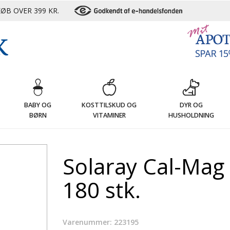
ØB OVER 399 KR.
G
BABY OG
KOSTTILSKUD OG
DYR OG
BØRN
VITAMINER
HUSHOLDNING
Solaray Cal-Mag 
180 stk.
Varenummer: 223195