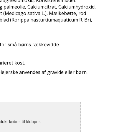
 Magnesiumoxid, Konsistensmiddel:
 palmeolie, Calciumcitrat, Calciumhydroxid,
rt (Medicago sativa L.), Mælkebøtte, rod
blad (Rorippa nasturtiumaquaticum R. Br),
 for små børns rækkevidde.
rieret kost.
ejerske anvendes af gravide eller børn.
kt købes til klubpris.
.