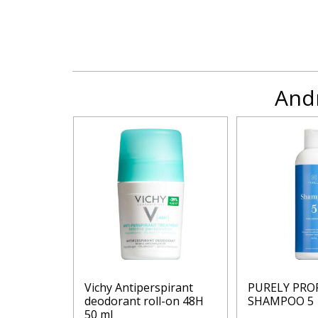
Andr
o multi-
Vichy Antiperspirant
PURELY PROF
.
deodorant roll-on 48H
SHAMPOO 5
50 ml