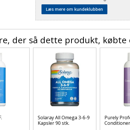
Læs mere om kundeklubben
e, der så dette produkt, købte
.
Solaray All Omega 3-6-9
Purely Prof
Kapsler 90 stk.
Conditioner