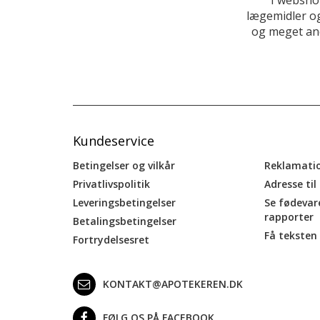
lægemidler og
og meget and
Kundeservice
Betingelser og vilkår
Reklamati
Privatlivspolitik
Adresse til
Leveringsbetingelser
Se fødevar
rapporter
Betalingsbetingelser
Få teksten 
Fortrydelsesret
KONTAKT@APOTEKEREN.DK
FØLG OS PÅ FACEBOOK