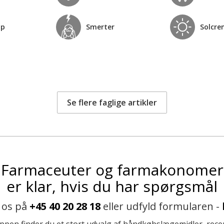
op
Smerter
Solcre
Se flere faglige artikler
Farmaceuter og farmakonomer
er klar, hvis du har spørgsmål
 os på
+45 40 20 28 18
eller udfyld formularen -
ppen finder du et stort udvalg af håndkøbslægemidler, recep