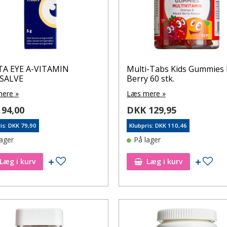
TA EYE A-VITAMIN
Multi-Tabs Kids Gummies 
SALVE
Berry 60 stk.
ere »
Læs mere »
94,00
DKK 129,95
is: DKK 79,90
Klubpris: DKK 110,46
lager
På lager
Tilføj til ønskeseddel
Tilf
Læg i kurv
Læg i kurv