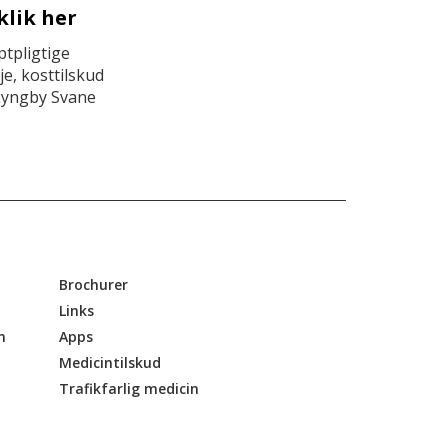
klik her
tpligtige
e, kosttilskud
Lyngby Svane
Brochurer
Links
n
Apps
Medicintilskud
Trafikfarlig medicin