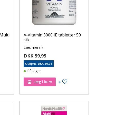
Multi
A-Vitamin 3000 IE tabletter 50
stk.
Læs mere »
DKK 59,95
Klubpris: DKK 50,96
På lager
øj til ønskeseddel
Tilføj til ønskeseddel
Læg i kurv