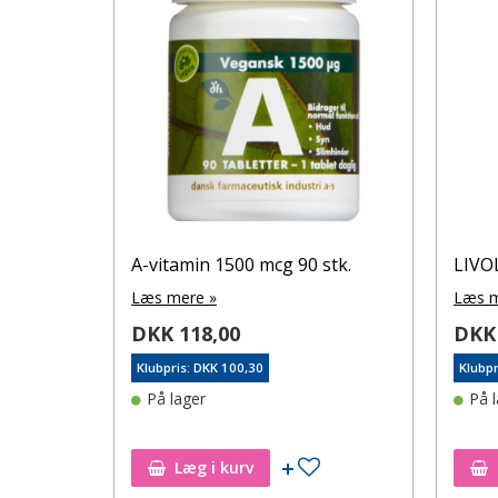
A-vitamin 1500 mcg 90 stk.
LIVO
Læs mere »
Læs m
DKK 118,00
DKK 
Klubpris: DKK 100,30
Klubpr
På lager
På 
Tilføj til ønskeseddel
Læg i kurv