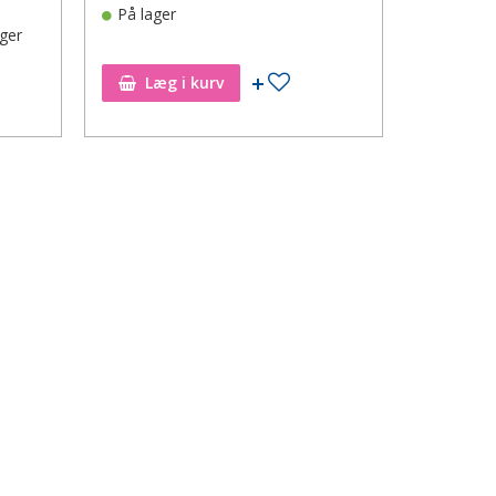
På lager
ager
Tilføj til ønskeseddel
Læg i kurv