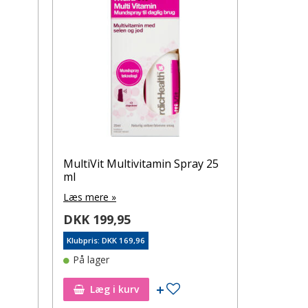
MultiVit Multivitamin Spray 25
ml
Læs mere »
DKK 199,95
Klubpris: DKK 169,96
På lager
øj til ønskeseddel
Tilføj til ønskeseddel
Læg i kurv