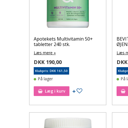
Apotekets Multivitamin 50+
BEVI
tabletter 240 stk.
ØJEN
Læs mere »
Læs m
DKK 190,00
DKK 
Klubpris: DKK 161,50
Klubpr
På lager
På 
Tilføj til ønskeseddel
Læg i kurv