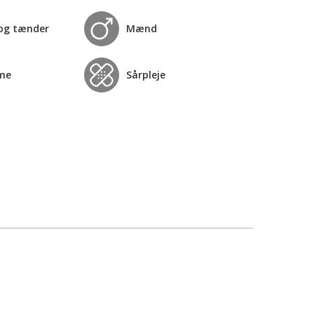
og tænder
Mænd
me
Sårpleje