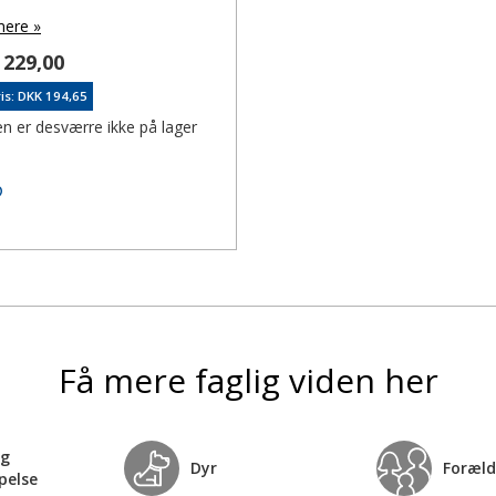
ere »
229,00
is: DKK 194,65
en er desværre ikke på lager
Tilføj til ønskeseddel
Få mere faglig viden her
og
Dyr
Foræld
pelse