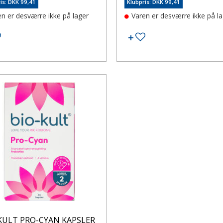
is: DKK 99,41
Klubpris: DKK 99,41
en er desværre ikke på lager
Varen er desværre ikke på l
Tilføj til ønskeseddel
Tilføj til ønskeseddel
KULT PRO-CYAN KAPSLER