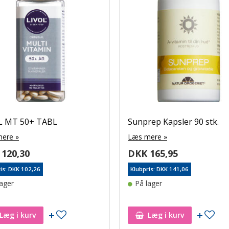
L MT 50+ TABL
Sunprep Kapsler 90 stk.
ere »
Læs mere »
120,30
DKK 165,95
is: DKK 102,26
Klubpris: DKK 141,06
lager
På lager
Tilføj til ønskeseddel
Tilf
Læg i kurv
Læg i kurv