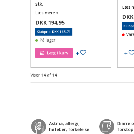
stk.
Læs m
Læs mere »
DKK 
DKK 194,95
Klubpr
Klubpris: DKK 165,71
Var
På lager
Tilføj til ønskeseddel
Læg i kurv
Viser
14
af
14
Astma, allergi,
Diarré 
høfeber, forkølelse
forstop