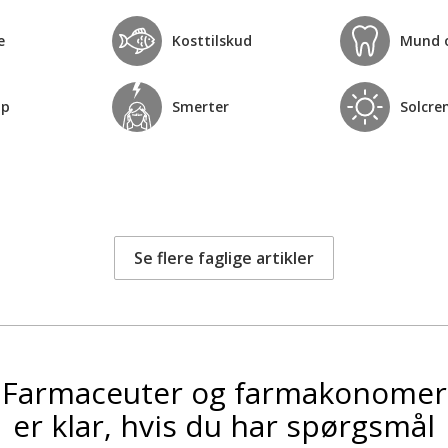
e
Kosttilskud
Mund 
op
Smerter
Solcre
Se flere faglige artikler
Farmaceuter og farmakonomer
er klar, hvis du har spørgsmål