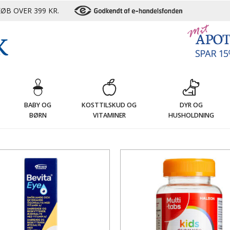
ØB OVER 399 KR.
G
BABY OG
KOSTTILSKUD OG
DYR OG
BØRN
VITAMINER
HUSHOLDNING