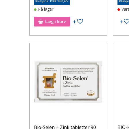
Klubpris: DKK 160,65
Klubpr
På lager
Var
Tilføj til ønskeseddel
Læg i kurv
Bio-Selen + Zink tabletter 90
BIO-