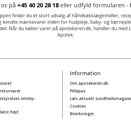
 os på
+45 40 20 28 18
eller udfyld formularen -
ppen finder du et stort udvalg af håndkøbslægemidler, recep
 kendte mærkevarer inden for hudpleje, baby- og børneplej
et. Når du køber varer på apotekeren.dk, handler du med 
Apotek.
Information
onsret
Om apotekeren.dk
 returvarer
Pillepas
estyrelses smiley-
Læs aktuelt sundhedsmagasi
Cookies
læst højt
Bivirkninger