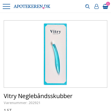
0
Vitry Neglebåndsskubber
Varenummer: 202921
1 ST