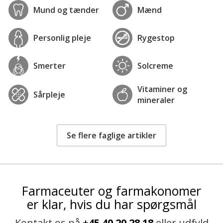
Mund og tænder
Mænd
Personlig pleje
Rygestop
Smerter
Solcreme
Vitaminer og
Sårpleje
mineraler
Se flere faglige artikler
Farmaceuter og farmakonomer
er klar, hvis du har spørgsmål
Kontakt os på
+45 40 20 28 18
eller udfyld