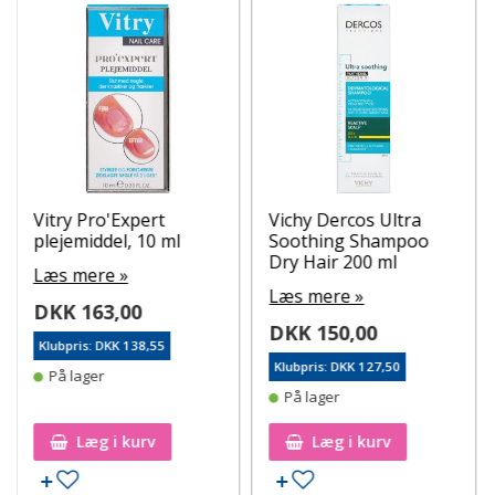
Vitry Pro'Expert
Vichy Dercos Ultra
plejemiddel, 10 ml
Soothing Shampoo
Dry Hair 200 ml
Læs mere »
Læs mere »
DKK 163,00
DKK 150,00
Klubpris: DKK 138,55
Klubpris: DKK 127,50
På lager
På lager
Læg i kurv
Læg i kurv
Tilføj til ønskeseddel
Tilføj til ønskeseddel