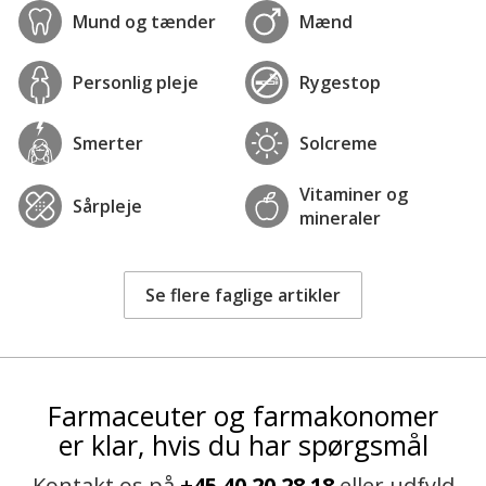
Mund og tænder
Mænd
Personlig pleje
Rygestop
Smerter
Solcreme
Vitaminer og
Sårpleje
mineraler
Se flere faglige artikler
Farmaceuter og farmakonomer
er klar, hvis du har spørgsmål
Kontakt os på
+45 40 20 28 18
eller udfyld