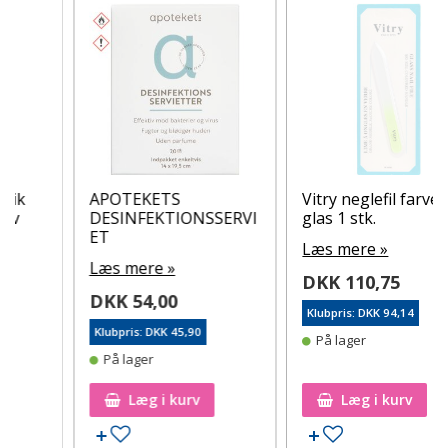
APOTEKETS
Vitry neglefil farvet
DESINFEKTIONSSERVI
glas 1 stk.
ET
Læs mere »
Læs mere »
DKK 110,75
DKK 54,00
Klubpris: DKK 94,14
Klubpris: DKK 45,90
På lager
På lager
Læg i kurv
Læg i kurv
Tilføj til ønskeseddel
Tilføj til ønskeseddel