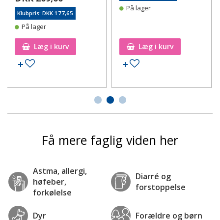
På lager
Klubpris: DKK 177,65
På lager
Læg i kurv
Læg i kurv
Tilføj til ønskeseddel
Tilføj til ønskeseddel
Få mere faglig viden her
Astma, allergi,
Diarré og
høfeber,
forstoppelse
forkølelse
Dyr
Forældre og børn