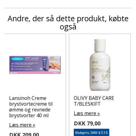
Andre, der så dette produkt, købte
også
Lansinoh Creme
OLIVY BABY CARE
brystvortecreme til
T/BLESKIFT
ømme og revnede
Læs mere »
brystvorter 40 ml
DKK 79,00
Læs mere »
Klubpris: DKK 67,15
DKK 209,00