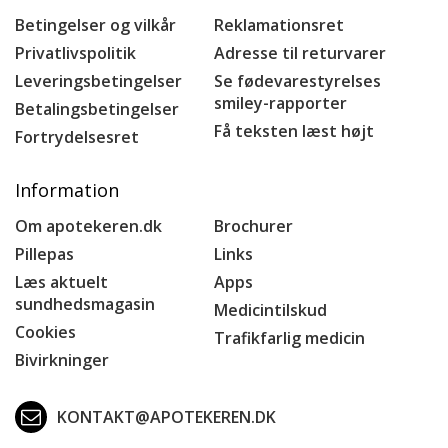
Betingelser og vilkår
Reklamationsret
Privatlivspolitik
Adresse til returvarer
Leveringsbetingelser
Se fødevarestyrelses
smiley-rapporter
Betalingsbetingelser
Få teksten læst højt
Fortrydelsesret
Information
Om apotekeren.dk
Brochurer
Pillepas
Links
Læs aktuelt
Apps
sundhedsmagasin
Medicintilskud
Cookies
Trafikfarlig medicin
Bivirkninger
KONTAKT@APOTEKEREN.DK