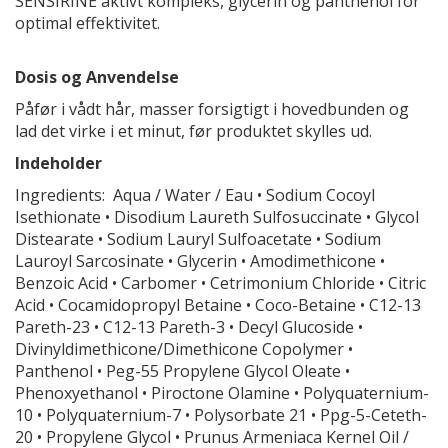
SENSIRINE aktivt kompleks, glycerin og panthenol for
optimal effektivitet.
Dosis og Anvendelse
Påfør i vådt hår, masser forsigtigt i hovedbunden og
lad det virke i et minut, før produktet skylles ud.
Indeholder
Ingredients: Aqua / Water / Eau • Sodium Cocoyl
Isethionate • Disodium Laureth Sulfosuccinate • Glycol
Distearate • Sodium Lauryl Sulfoacetate • Sodium
Lauroyl Sarcosinate • Glycerin • Amodimethicone •
Benzoic Acid • Carbomer • Cetrimonium Chloride • Citric
Acid • Cocamidopropyl Betaine • Coco-Betaine • C12-13
Pareth-23 • C12-13 Pareth-3 • Decyl Glucoside •
Divinyldimethicone/Dimethicone Copolymer •
Panthenol • Peg-55 Propylene Glycol Oleate •
Phenoxyethanol • Piroctone Olamine • Polyquaternium-
10 • Polyquaternium-7 • Polysorbate 21 • Ppg-5-Ceteth-
20 • Propylene Glycol • Prunus Armeniaca Kernel Oil /