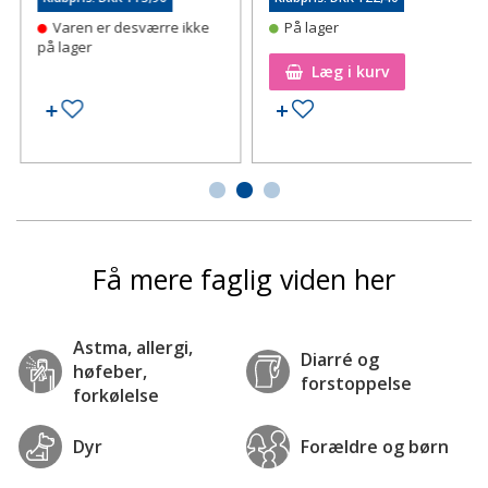
Varen er desværre ikke
På lager
på lager
Læg i kurv
Tilføj til ønskeseddel
Tilføj til ønskeseddel
Få mere faglig viden her
Astma, allergi,
Diarré og
høfeber,
forstoppelse
forkølelse
Dyr
Forældre og børn