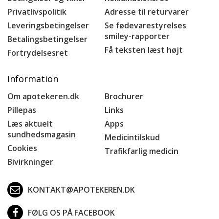
Privatlivspolitik
Adresse til returvarer
Leveringsbetingelser
Se fødevarestyrelses
smiley-rapporter
Betalingsbetingelser
Få teksten læst højt
Fortrydelsesret
Information
Om apotekeren.dk
Brochurer
Pillepas
Links
Læs aktuelt
Apps
sundhedsmagasin
Medicintilskud
Cookies
Trafikfarlig medicin
Bivirkninger
KONTAKT@APOTEKEREN.DK
FØLG OS PÅ FACEBOOK