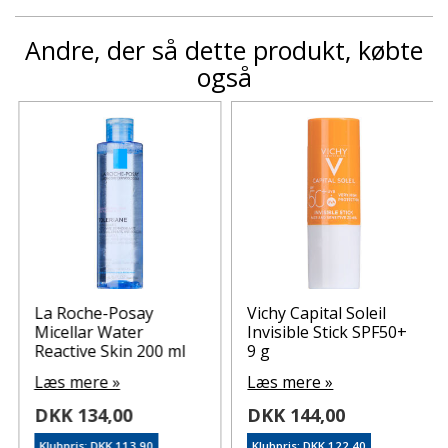
Andre, der så dette produkt, købte
også
La Roche-Posay
Vichy Capital Soleil
Micellar Water
Invisible Stick SPF50+
Reactive Skin 200 ml
9 g
Læs mere »
Læs mere »
DKK 134,00
DKK 144,00
Klubpris: DKK 113,90
Klubpris: DKK 122,40