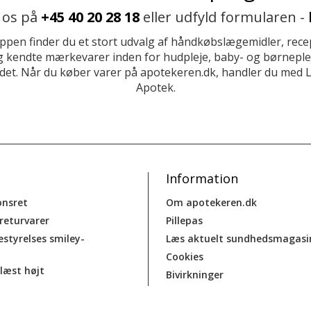
 os på
+45 40 20 28 18
eller udfyld formularen -
ppen finder du et stort udvalg af håndkøbslægemidler, recep
 kendte mærkevarer inden for hudpleje, baby- og børneplej
et. Når du køber varer på apotekeren.dk, handler du med 
Apotek.
Information
onsret
Om apotekeren.dk
 returvarer
Pillepas
estyrelses smiley-
Læs aktuelt sundhedsmagasi
Cookies
læst højt
Bivirkninger