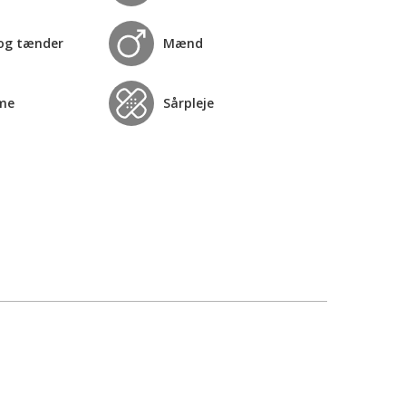
og tænder
Mænd
me
Sårpleje