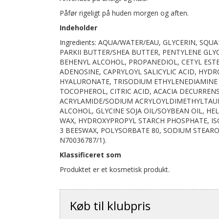
Påfør rigeligt på huden morgen og aften.
Indeholder
Ingredients: AQUA/WATER/EAU, GLYCERIN, SQ
PARKII BUTTER/SHEA BUTTER, PENTYLENE GLYC
BEHENYL ALCOHOL, PROPANEDIOL, CETYL ESTE
ADENOSINE, CAPRYLOYL SALICYLIC ACID, HY
HYALURONATE, TRISODIUM ETHYLENEDIAMINE 
TOCOPHEROL, CITRIC ACID, ACACIA DECURREN
ACRYLAMIDE/SODIUM ACRYLOYLDIMETHYLTAUR
ALCOHOL, GLYCINE SOJA OIL/SOYBEAN OIL, H
WAX, HYDROXYPROPYL STARCH PHOSPHATE, IS
3 BEESWAX, POLYSORBATE 80, SODIUM STEAROY
N70036787/1).
Klassificeret som
Produktet er et kosmetisk produkt.
Køb til klubpris