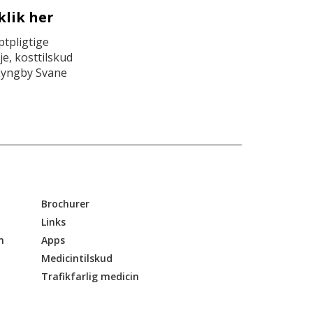
klik her
tpligtige
e, kosttilskud
Lyngby Svane
Brochurer
Links
n
Apps
Medicintilskud
Trafikfarlig medicin