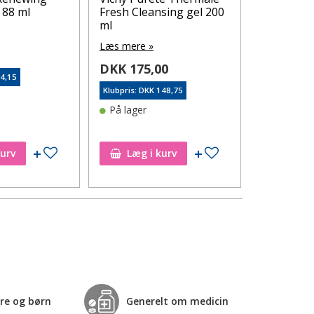
 88 ml
Fresh Cleansing gel 200
Moisturis
ml
Cream Fra
50 ml
Læs mere »
0
Læs mere 
DKK 175,00
84,15
DKK 215
Klubpris: DKK 148,75
Klubpris: DK
På lager
På lager
Tilføj til ønskeseddel
Tilføj til ønskeseddel
kurv
Læg i kurv
Læg i
re og børn
Generelt om medicin