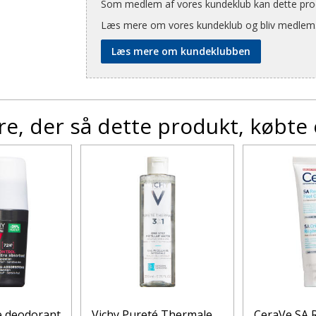
Som medlem af vores kundeklub kan dette produ
Læs mere om vores kundeklub og bliv medlem
Læs mere om kundeklubben
e, der så dette produkt, købte
 deodorant
Vichy Pureté Thermale
CeraVe SA 