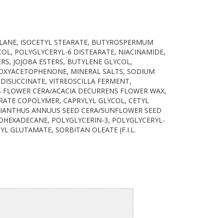
UALANE, ISOCETYL STEARATE, BUTYROSPERMUM
OL, POLYGLYCERYL-6 DISTEARATE, NIACINAMIDE,
RS, JOJOBA ESTERS, BUTYLENE GLYCOL,
DROXYACETOPHENONE, MINERAL SALTS, SODIUM
DISUCCINATE, VITREOSCILLA FERMENT,
S FLOWER CERA/ACACIA DECURRENS FLOWER WAX,
ATE COPOLYMER, CAPRYLYL GLYCOL, CETYL
ELIANTHUS ANNUUS SEED CERA/SUNFLOWER SEED
OHEXADECANE, POLYGLYCERIN-3, POLYGLYCERYL-
L GLUTAMATE, SORBITAN OLEATE (F.I.L.