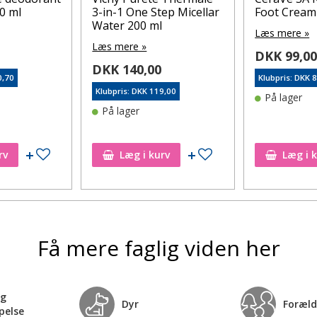
0 ml
3-in-1 One Step Micellar
Foot Cream
Water 200 ml
Læs mere »
Læs mere »
DKK 99,0
DKK 140,00
0,70
Klubpris: DKK 
Klubpris: DKK 119,00
På lager
På lager
Tilføj til ønskeseddel
Tilføj til ønskeseddel
rv
Læg i kurv
Læg i 
Få mere faglig viden her
og
Dyr
Foræld
pelse