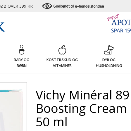
ØB OVER 399 KR.
G
BABY OG
KOSTTILSKUD OG
DYR OG
BØRN
VITAMINER
HUSHOLDNING
Vichy Minéral 8
Boosting Cream 
50 ml