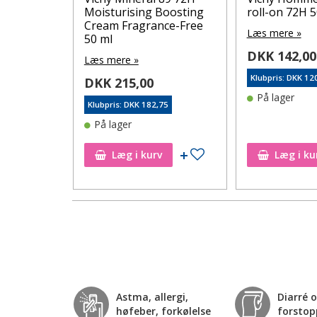
g gel 200
Moisturising Boosting
roll-on 72H 5
Cream Fragrance-Free
Læs mere »
50 ml
DKK 142,00
Læs mere »
Klubpris: DKK 12
DKK 215,00
75
På lager
Klubpris: DKK 182,75
På lager
Tilføj til ønskeseddel
Tilføj til ønskeseddel
Læg i kurv
Læg i ku
Astma, allergi,
Diarré 
høfeber, forkølelse
forstop