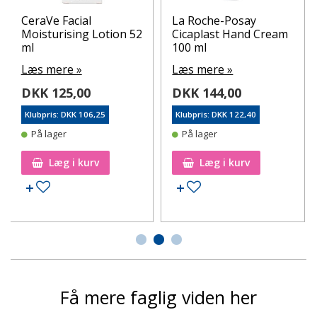
CeraVe Facial
La Roche-Posay
Moisturising Lotion 52
Cicaplast Hand Cream
ml
100 ml
Læs mere »
Læs mere »
DKK 125,00
DKK 144,00
Klubpris: DKK 106,25
Klubpris: DKK 122,40
På lager
På lager
Læg i kurv
Læg i kurv
Tilføj til ønskeseddel
Tilføj til ønskeseddel
Få mere faglig viden her