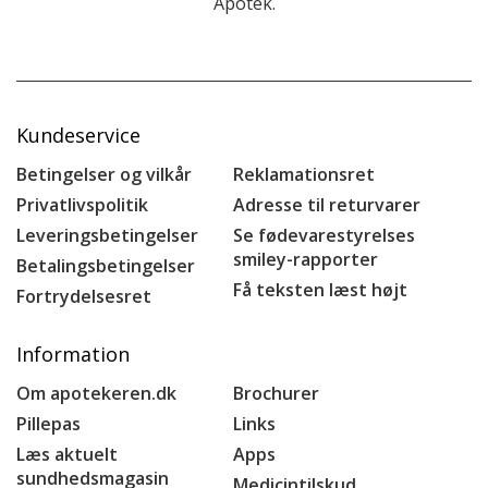
Apotek.
Kundeservice
Betingelser og vilkår
Reklamationsret
Privatlivspolitik
Adresse til returvarer
Leveringsbetingelser
Se fødevarestyrelses
smiley-rapporter
Betalingsbetingelser
Få teksten læst højt
Fortrydelsesret
Information
Om apotekeren.dk
Brochurer
Pillepas
Links
Læs aktuelt
Apps
sundhedsmagasin
Medicintilskud