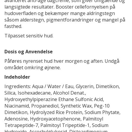
avanceret anti-age dagcreme, som giver omgående og
langsigtede resultater. Booster cellefornyelsen på
hudoverfladen og bekæmper mange aldringstegn
såsom alderstegn, pigmentforandringer og mangel på
fasthed.
Tilpasset sensitiv hud.
Dosis og Anvendelse
Påføres nyrenset hud hver morgen og aften. Undgå
området omkring øjnene.
Indeholder
Ingredients: Aqua / Water / Eau, Glycerin, Dimetikon,
Silica, Isohexadecane, Alcohol Denat.,
Hydroxyethylpiperazine Ethane Sulfonic Acid,
Niacinamid, Propanediol, Synthetic Wax, Peg-10
Dimetikon, Hydrolyzed Rice Protein, Sodium Phytate,
Adenosine, Hydroxyacetophenone, Palmitoyl
Tetrapeptide-7, Palmitoyl Tripeptide-1, Sodium
Hydroxide, Ascorbylglukosid, Disteardimonium