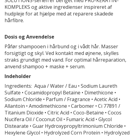
SOLUTIONS-serien er beriget med PRO-KERATIN-
KOMPLEKS og aktive ingredienser inspireret af
hudpleje for at hjælpe med at reparere skadede
hårfibre.
Dosis og Anvendelse
Påfør shampooen i hårbund og i vådt hår. Masser
forsigtigt og skyl. Ved kontakt med øjnene, skylles
straks grundigt med vand. For optimal hårreparation,
anvend shampoo + maske + serum.
Indeholder
Ingredients: Aqua / Water / Eau • Sodium Laureth
Sulfate • Cocamidopropyl Betaine • Dimethicone •
Sodium Chloride • Parfum / Fragrance • Acetic Acid •
Allantoin • Amodimethicone • Carbomer • Ci 77891 /
Titanium Dioxide • Citric Acid • Coco-Betaine • Cocos
Nucifera Oil / Coconut Oil • Fumaric Acid • Glycol
Distearate • Guar Hydroxypropyltrimonium Chloride •
Hexylene Glycol • Hydrolyzed Corn Protein • Hydrolyzed