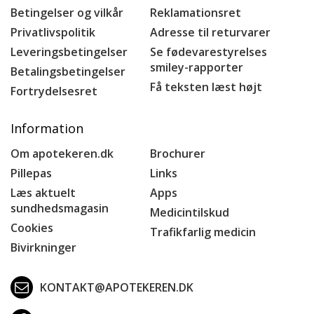
Betingelser og vilkår
Reklamationsret
Privatlivspolitik
Adresse til returvarer
Leveringsbetingelser
Se fødevarestyrelses
smiley-rapporter
Betalingsbetingelser
Få teksten læst højt
Fortrydelsesret
Information
Om apotekeren.dk
Brochurer
Pillepas
Links
Læs aktuelt
Apps
sundhedsmagasin
Medicintilskud
Cookies
Trafikfarlig medicin
Bivirkninger
KONTAKT@APOTEKEREN.DK