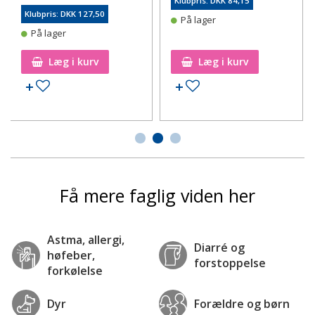
Klubpris: DKK 84,15
Klubpris: DKK 127,50
På lager
På lager
Læg i kurv
Læg i kurv
Tilføj til ønskeseddel
Tilføj til ønskeseddel
Få mere faglig viden her
Astma, allergi,
Diarré og
høfeber,
forstoppelse
forkølelse
Dyr
Forældre og børn