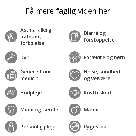
Få mere faglig viden her
Astma, allergi,
Diarré og
høfeber,
forstoppelse
forkølelse
Dyr
Forældre og børn
Generelt om
Helse, sundhed
medicin
og velvære
Hudpleje
Kosttilskud
Mund og tænder
Mænd
Personlig pleje
Rygestop