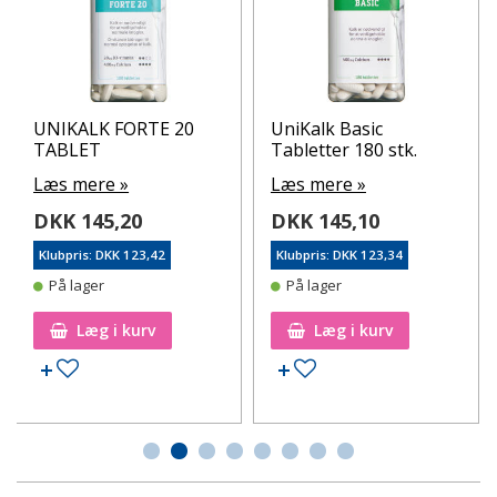
UNIKALK FORTE 20
UniKalk Basic
TABLET
Tabletter 180 stk.
Læs mere »
Læs mere »
DKK 145,20
DKK 145,10
Klubpris: DKK 123,42
Klubpris: DKK 123,34
På lager
På lager
Læg i kurv
Læg i kurv
Tilføj til ønskeseddel
Tilføj til ønskeseddel