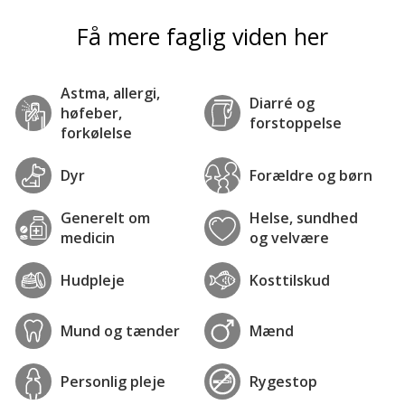
Få mere faglig viden her
Astma, allergi,
Diarré og
høfeber,
forstoppelse
forkølelse
Dyr
Forældre og børn
Generelt om
Helse, sundhed
medicin
og velvære
Hudpleje
Kosttilskud
Mund og tænder
Mænd
Personlig pleje
Rygestop