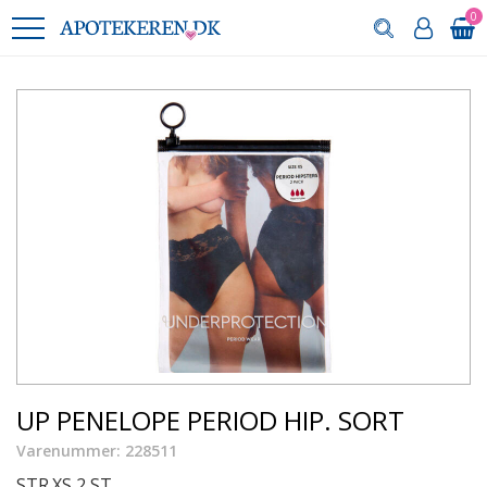
0
UP PENELOPE PERIOD HIP. SORT
Varenummer: 228511
STR.XS 2 ST