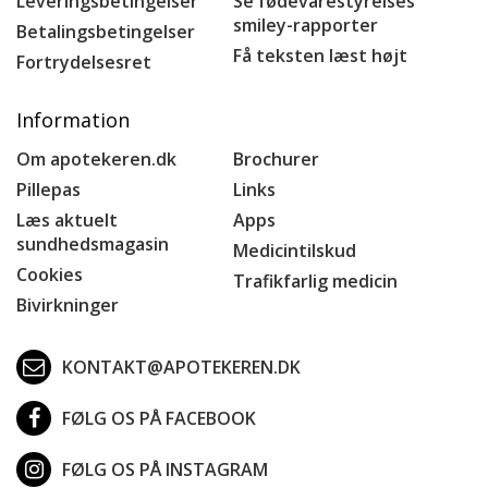
Leveringsbetingelser
Se fødevarestyrelses
smiley-rapporter
Betalingsbetingelser
Få teksten læst højt
Fortrydelsesret
Information
Om apotekeren.dk
Brochurer
Pillepas
Links
Læs aktuelt
Apps
sundhedsmagasin
Medicintilskud
Cookies
Trafikfarlig medicin
Bivirkninger
KONTAKT@APOTEKEREN.DK
FØLG OS PÅ FACEBOOK
FØLG OS PÅ INSTAGRAM