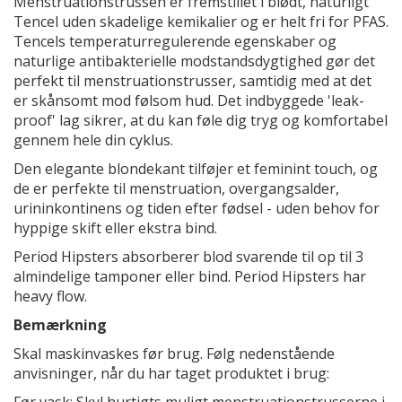
Menstruationstrussen er fremstillet i blødt, naturligt
Tencel uden skadelige kemikalier og er helt fri for PFAS.
Tencels temperaturregulerende egenskaber og
naturlige antibakterielle modstandsdygtighed gør det
perfekt til menstruationstrusser, samtidig med at det
er skånsomt mod følsom hud. Det indbyggede 'leak-
proof' lag sikrer, at du kan føle dig tryg og komfortabel
gennem hele din cyklus.
Den elegante blondekant tilføjer et feminint touch, og
de er perfekte til menstruation, overgangsalder,
urininkontinens og tiden efter fødsel - uden behov for
hyppige skift eller ekstra bind.
Period Hipsters absorberer blod svarende til op til 3
almindelige tamponer eller bind. Period Hipsters har
heavy flow.
Bemærkning
Skal maskinvaskes før brug. Følg nedenstående
anvisninger, når du har taget produktet i brug: