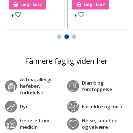
Læg i kurv
Læg i kurv
Tilføj til ønskeseddel
Tilføj til ønskeseddel
Få mere faglig viden her
Astma, allergi,
Diarré og
høfeber,
forstoppelse
forkølelse
Dyr
Forældre og børn
Generelt om
Helse, sundhed
medicin
og velvære