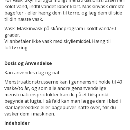
Før vask: Skyl hurtigts muligt menstruationstrusserne i
koldt vand, indtil vandet løber klart. Maskinvask direkte
bagefter - eller hæng dem til tørre, og læg dem til side
til din næste vask.
Vask: Maskinvask på skåneprogram i koldt vand/30
grader.
Vi anbefaler ikke vask med skyllemiddel. Hæng til
lufttørring.
Dosis og Anvendelse
Kan anvendes dag og nat.
Menstruationstrusserne kan i gennemsnit holde til 40
vaske/to år, og som alle andre genanvendelige
menstruationsprodukter kan de på et tidspunkt
begynde at lugte. I så fald kan man lægge dem i blød i
klar lagereddike eller bagepulver natte over, før du
vasker dem i maskinen.
Indeholder