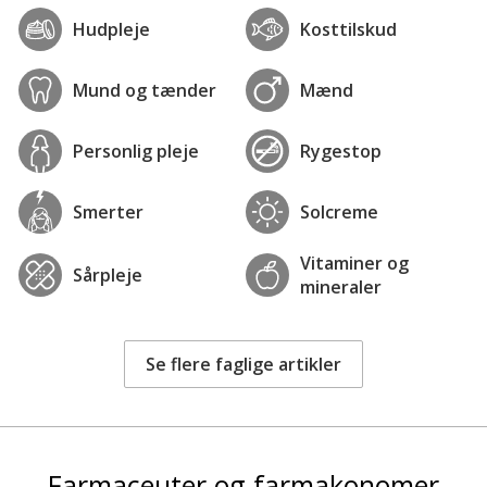
Hudpleje
Kosttilskud
Mund og tænder
Mænd
Personlig pleje
Rygestop
Smerter
Solcreme
Vitaminer og
Sårpleje
mineraler
Se flere faglige artikler
Farmaceuter og farmakonomer