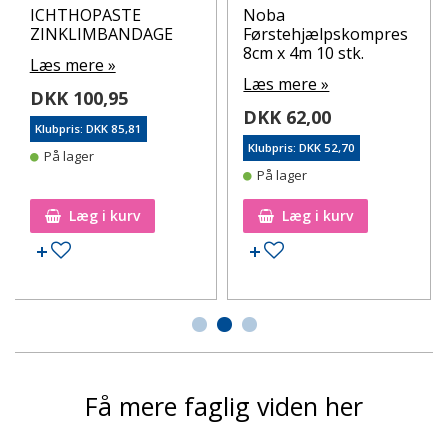
ICHTHOPASTE
Noba
ZINKLIMBANDAGE
Førstehjælpskompres
8cm x 4m 10 stk.
Læs mere »
Læs mere »
DKK 100,95
DKK 62,00
Klubpris: DKK 85,81
Klubpris: DKK 52,70
På lager
På lager
Læg i kurv
Læg i kurv
Tilføj til ønskeseddel
Tilføj til ønskeseddel
Få mere faglig viden her