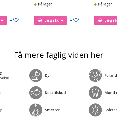
På lager
På lager
Tilføj til ønskeseddel
Tilføj til ønskeseddel
rv
Læg i kurv
Læg i 
Få mere faglig viden her
og
Dyr
Foræld
pelse
e
Kosttilskud
Mund 
op
Smerter
Solcre