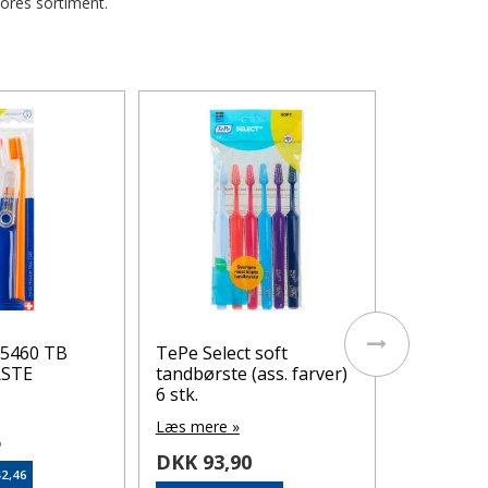
vores sortiment.
JORDAN 
TB MEDI
Læs mere 
DKK 50,
Klubpris: DK
På lager
5460 TB
TePe Select soft
RSTE
tandbørste (ass. farver)
6 stk.
Læs mere »
5
DKK 93,90
42,46