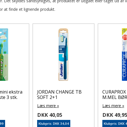
r. Det skyldes sandsynligvis, at produktet er udgået eller taget ud af 
 at finde et lignende produkt.
ini ekstra
JORDAN CHANGE TB
CURAPROX 
te 3 stk.
SOFT 2+1
M.MEL BØ
Læs mere »
Læs mere »
DKK 40,05
DKK 49,9
,99
Klubpris: DKK 34,04
Klubpris: DKK 