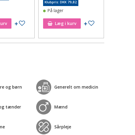
Klubpris: DKK 79,82
På lager
Tilføj til ønskeseddel
Tilføj til ønskeseddel
kurv
Læg i kurv
Læg i
re og børn
Generelt om medicin
og tænder
Mænd
me
Sårpleje