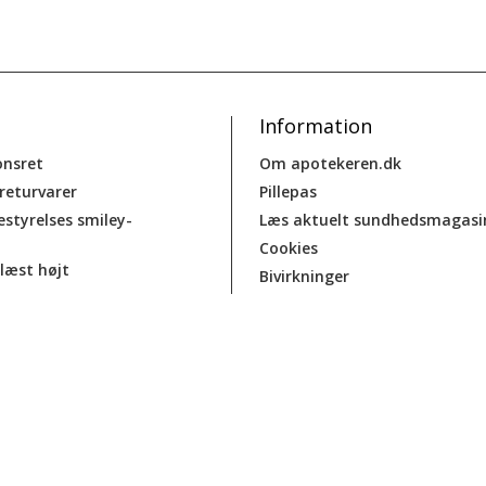
Information
onsret
Om apotekeren.dk
 returvarer
Pillepas
estyrelses smiley-
Læs aktuelt sundhedsmagasi
Cookies
læst højt
Bivirkninger