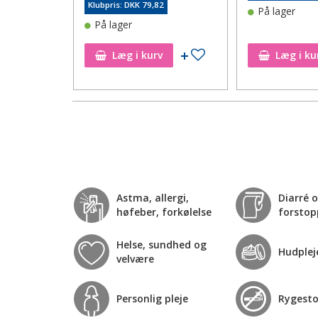
4
Klubpris: DKK 79,82
På lager
På lager
Tilføj til ønskeseddel
Tilføj til ønskeseddel
Læg i kurv
Læg i ku
Astma, allergi,
Diarré 
høfeber, forkølelse
forstop
Helse, sundhed og
Hudplej
velvære
Personlig pleje
Rygest