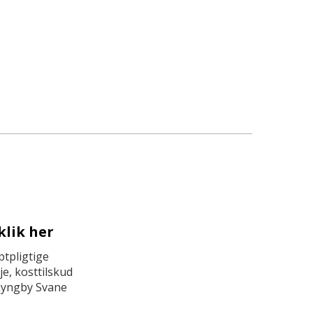
klik her
tpligtige
e, kosttilskud
Lyngby Svane