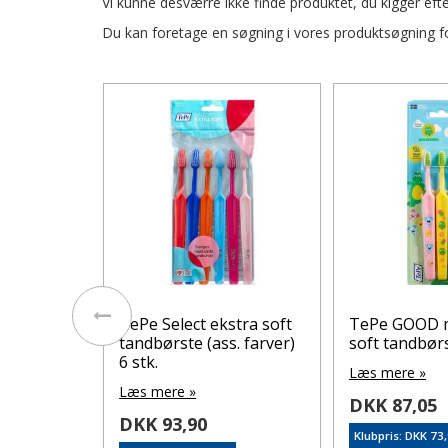
Vi kunne desværre ikke finde produktet, du kigger efte
Du kan foretage en søgning i vores produktsøgning for
 compact
TePe Select ekstra soft
TePe GOOD m
. farver)
tandbørste (ass. farver)
soft tandbørs
6 stk.
Læs mere »
Læs mere »
DKK 87,05
DKK 93,90
Klubpris: DKK 73