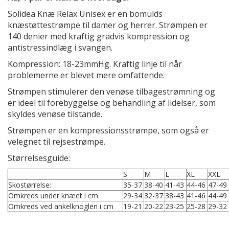
Solidea Knæ Relax Unisex er en bomulds
knæstøttestrømpe til damer og herrer. Strømpen er
140 denier med kraftig gradvis kompression og
antistressindlæg i svangen.
Kompression: 18-23mmHg. Kraftig linje til når
problemerne er blevet mere omfattende.
Strømpen stimulerer den venøse tilbagestrømning og
er ideel til forebyggelse og behandling af lidelser, som
skyldes venøse tilstande.
Strømpen er en kompressionsstrømpe, som også er
velegnet til rejsestrømpe.
Størrelsesguide:
S
M
L
XL
XXL
Skostørrelse:
35-37
38-40
41-43
44-46
47-49
Omkreds under knæet i cm
29-34
32-37
38-43
41-46
44-49
Omkreds ved ankelknoglen i cm
19-21
20-22
23-25
25-28
29-32