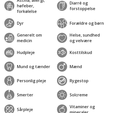
Astma, allergi,
Diarré og
høfeber,
forstoppelse
forkølelse
Dyr
Forældre og børn
Generelt om
Helse, sundhed
medicin
og velvære
Hudpleje
Kosttilskud
Mund og tænder
Mænd
Personlig pleje
Rygestop
Smerter
Solcreme
Vitaminer og
Sårpleje
mineraler