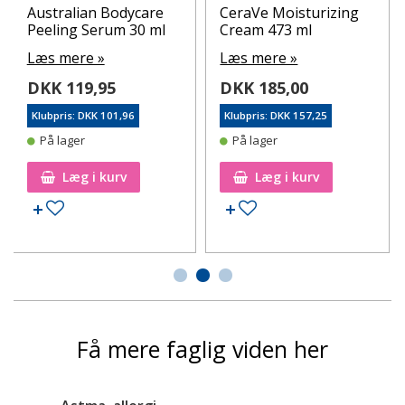
Australian Bodycare
CeraVe Moisturizing
Peeling Serum 30 ml
Cream 473 ml
Læs mere »
Læs mere »
DKK 119,95
DKK 185,00
Klubpris: DKK 101,96
Klubpris: DKK 157,25
På lager
På lager
Læg i kurv
Læg i kurv
Tilføj til ønskeseddel
Tilføj til ønskeseddel
Få mere faglig viden her