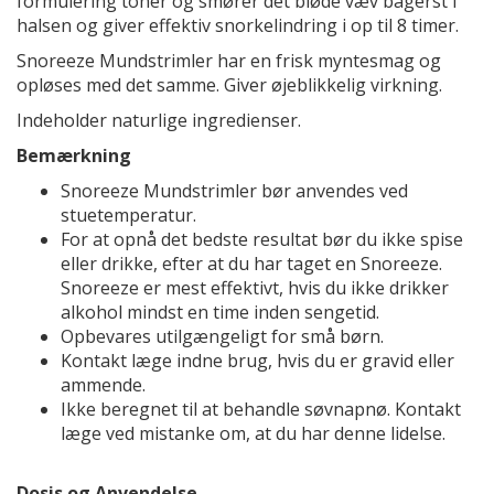
formulering toner og smører det bløde væv bagerst i
halsen og giver effektiv snorkelindring i op til 8 timer.
Snoreeze Mundstrimler har en frisk myntesmag og
opløses med det samme. Giver øjeblikkelig virkning.
Indeholder naturlige ingredienser.
Bemærkning
Snoreeze Mundstrimler bør anvendes ved
stuetemperatur.
For at opnå det bedste resultat bør du ikke spise
eller drikke, efter at du har taget en Snoreeze.
Snoreeze er mest effektivt, hvis du ikke drikker
alkohol mindst en time inden sengetid.
Opbevares utilgængeligt for små børn.
Kontakt læge indne brug, hvis du er gravid eller
ammende.
Ikke beregnet til at behandle søvnapnø. Kontakt
læge ved mistanke om, at du har denne lidelse.
Dosis og Anvendelse