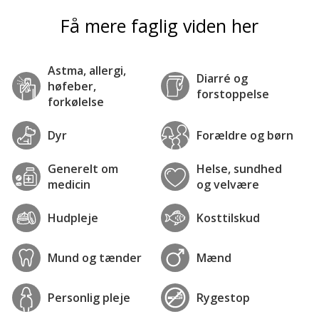
Få mere faglig viden her
Astma, allergi,
Diarré og
høfeber,
forstoppelse
forkølelse
Dyr
Forældre og børn
Generelt om
Helse, sundhed
medicin
og velvære
Hudpleje
Kosttilskud
Mund og tænder
Mænd
Personlig pleje
Rygestop