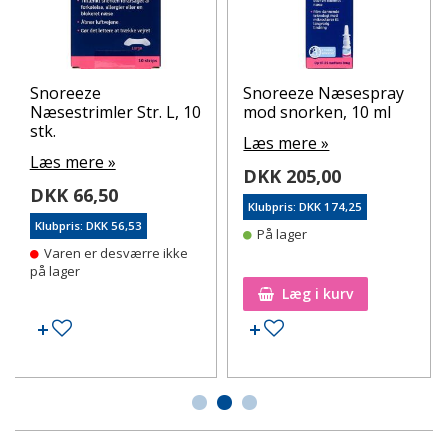
Snoreeze
Snoreeze Næsespray
Næsestrimler Str. L, 10
mod snorken, 10 ml
stk.
Læs mere »
Læs mere »
DKK 205,00
DKK 66,50
Klubpris: DKK 174,25
Klubpris: DKK 56,53
På lager
Varen er desværre ikke
på lager
Læg i kurv
Tilføj til ønskeseddel
Tilføj til ønskeseddel