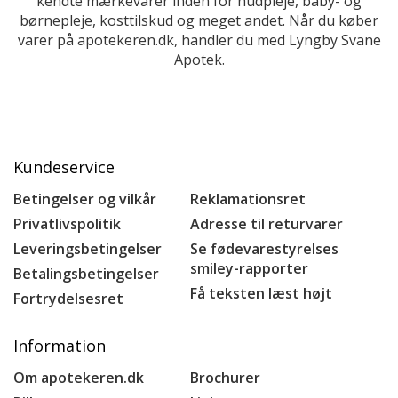
kendte mærkevarer inden for hudpleje, baby- og
børnepleje, kosttilskud og meget andet. Når du køber
varer på apotekeren.dk, handler du med Lyngby Svane
Apotek.
Kundeservice
Betingelser og vilkår
Reklamationsret
Privatlivspolitik
Adresse til returvarer
Leveringsbetingelser
Se fødevarestyrelses
smiley-rapporter
Betalingsbetingelser
Få teksten læst højt
Fortrydelsesret
Information
Om apotekeren.dk
Brochurer