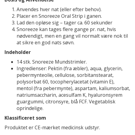
Anvendes hver nat (eller efter behov).
Placer en Snoreeze Oral Strip i ganen.
Lad den opløse sig – tager ca. 60 sekunder
Snoreeze kan tages flere gange pr. nat, hvis
nødvendigt, men en gang vil normalt være nok til
at sikre en god nats søvn.
Indeholder
14 stk. Snoreeze Mundstrimler.
Ingredienser: Pektin (fra æbler), aqua, glycerin,
pebermynteolie, cellulose, sorbitanstearat,
polysorbat 60, tocopherylacetat (vitamin E),
mentol (fra pebermynte), aspartam, kaliumsorbat,
natriumsaccharin, acesulfam K, hyaluronsyrem
guargummi, citronsyre, blå FCF. Vegetablisk
oprindelige.
Klassificeret som
Produktet er CE-mærket medicinsk udstyr.