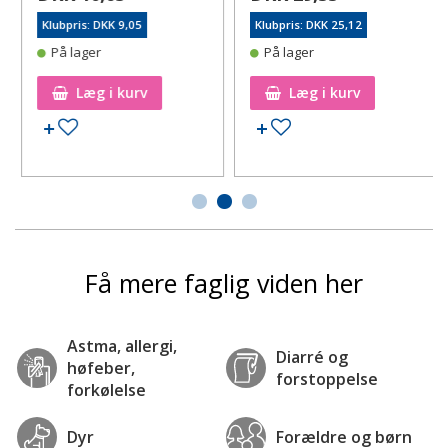
Klubpris: DKK 9,05
Klubpris: DKK 25,12
På lager
På lager
Læg i kurv
Læg i kurv
Tilføj til ønskeseddel
Tilføj til ønskeseddel
Få mere faglig viden her
Astma, allergi,
Diarré og
høfeber,
forstoppelse
forkølelse
Dyr
Forældre og børn