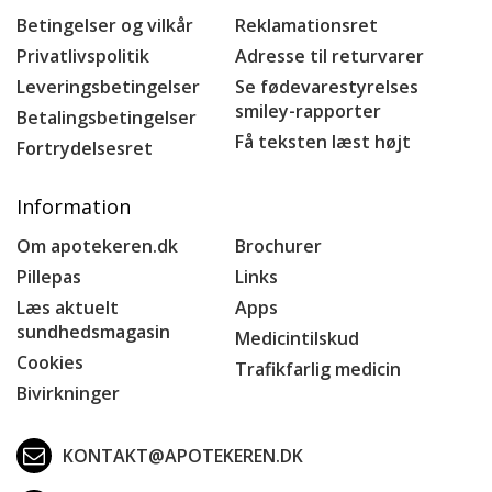
Betingelser og vilkår
Reklamationsret
Privatlivspolitik
Adresse til returvarer
Leveringsbetingelser
Se fødevarestyrelses
smiley-rapporter
Betalingsbetingelser
Få teksten læst højt
Fortrydelsesret
Information
Om apotekeren.dk
Brochurer
Pillepas
Links
Læs aktuelt
Apps
sundhedsmagasin
Medicintilskud
Cookies
Trafikfarlig medicin
Bivirkninger
KONTAKT@APOTEKEREN.DK