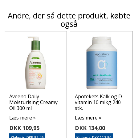
Andre, der så dette produkt, købte
også
Aveeno Daily
Apotekets Kalk og D-
Moisturising Creamy
vitamin 10 mikg 240
Oil 300 ml
stk.
Læs mere »
Læs mere »
DKK 109,95
DKK 134,00
Klubpris: DKK 93,46
Klubpris: DKK 113,90