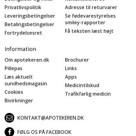
Privatlivspolitik
Adresse til returvarer
Leveringsbetingelser
Se fødevarestyrelses
smiley-rapporter
Betalingsbetingelser
Få teksten læst højt
Fortrydelsesret
Information
Om apotekeren.dk
Brochurer
Pillepas
Links
Læs aktuelt
Apps
sundhedsmagasin
Medicintilskud
Cookies
Trafikfarlig medicin
Bivirkninger
KONTAKT@APOTEKEREN.DK
FØLG OS PÅ FACEBOOK