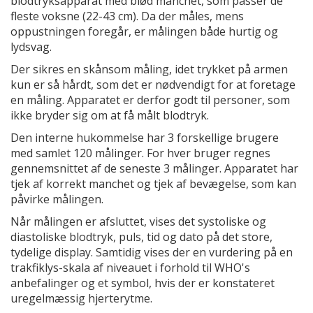
blodtryksapparat med blød manchet, som passer de
fleste voksne (22-43 cm). Da der måles, mens
oppustningen foregår, er målingen både hurtig og
lydsvag.
Der sikres en skånsom måling, idet trykket på armen
kun er så hårdt, som det er nødvendigt for at foretage
en måling. Apparatet er derfor godt til personer, som
ikke bryder sig om at få målt blodtryk.
Den interne hukommelse har 3 forskellige brugere
med samlet 120 målinger. For hver bruger regnes
gennemsnittet af de seneste 3 målinger. Apparatet har
tjek af korrekt manchet og tjek af bevægelse, som kan
påvirke målingen.
Når målingen er afsluttet, vises det systoliske og
diastoliske blodtryk, puls, tid og dato på det store,
tydelige display. Samtidig vises der en vurdering på en
trakfiklys-skala af niveauet i forhold til WHO's
anbefalinger og et symbol, hvis der er konstateret
uregelmæssig hjerterytme.