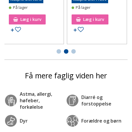
På lager
På lager
Læg i kurv
Læg i kurv
Tilføj til ønskeseddel
Tilføj til ønskeseddel
Få mere faglig viden her
Astma, allergi,
Diarré og
høfeber,
forstoppelse
forkølelse
Dyr
Forældre og børn