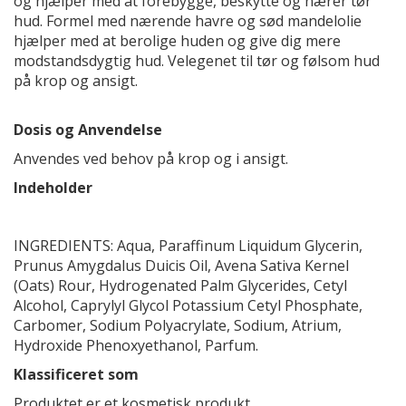
og hjælper med at forebygge, beskytte og nærer tør
hud. Formel med nærende havre og sød mandelolie
hjælper med at berolige huden og give dig mere
modstandsdygtig hud. Velegenet til tør og følsom hud
på krop og ansigt.
Dosis og Anvendelse
Anvendes ved behov på krop og i ansigt.
Indeholder
INGREDIENTS: Aqua, Paraffinum Liquidum Glycerin,
Prunus Amygdalus Duicis Oil, Avena Sativa Kernel
(Oats) Rour, Hydrogenated Palm Glycerides, Cetyl
Alcohol, Caprylyl Glycol Potassium Cetyl Phosphate,
Carbomer, Sodium Polyacrylate, Sodium, Atrium,
Hydroxide Phenoxyethanol, Parfum.
Klassificeret som
Produktet er et kosmetisk produkt.