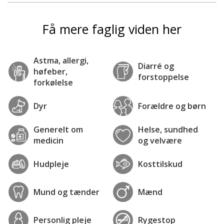
Få mere faglig viden her
Astma, allergi,
Diarré og
høfeber,
forstoppelse
forkølelse
Dyr
Forældre og børn
Generelt om
Helse, sundhed
medicin
og velvære
Hudpleje
Kosttilskud
Mund og tænder
Mænd
Personlig pleje
Rygestop