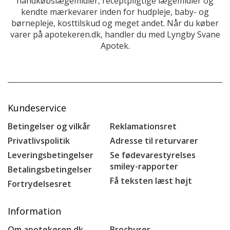
håndkøbslægemidler, receptpligtige lægemidler og
kendte mærkevarer inden for hudpleje, baby- og
børnepleje, kosttilskud og meget andet. Når du køber
varer på apotekeren.dk, handler du med Lyngby Svane
Apotek.
Kundeservice
Betingelser og vilkår
Reklamationsret
Privatlivspolitik
Adresse til returvarer
Leveringsbetingelser
Se fødevarestyrelses
smiley-rapporter
Betalingsbetingelser
Få teksten læst højt
Fortrydelsesret
Information
Om apotekeren.dk
Brochurer