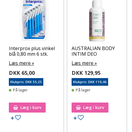
Interprox plus vinkel
AUSTRALIAN BODY
blå 0,80 mm 6 stk.
INTIM DEO
Læs mere »
Læs mere »
DKK 65,00
DKK 129,95
Klubpris: DKK 55,25
Klubpris: DKK 110,46
På lager
På lager
Læg i kurv
Læg i kurv
Tilføj til ønskeseddel
Tilføj til ønskeseddel