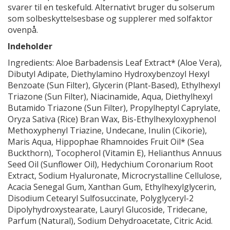
svarer til en teskefuld. Alternativt bruger du solserum
som solbeskyttelsesbase og supplerer med solfaktor
ovenpå.
Indeholder
Ingredients: Aloe Barbadensis Leaf Extract* (Aloe Vera),
Dibutyl Adipate, Diethylamino Hydroxybenzoyl Hexyl
Benzoate (Sun Filter), Glycerin (Plant-Based), Ethylhexyl
Triazone (Sun Filter), Niacinamide, Aqua, Diethylhexyl
Butamido Triazone (Sun Filter), Propylheptyl Caprylate,
Oryza Sativa (Rice) Bran Wax, Bis-Ethylhexyloxyphenol
Methoxyphenyl Triazine, Undecane, Inulin (Cikorie),
Maris Aqua, Hippophae Rhamnoides Fruit Oil* (Sea
Buckthorn), Tocopherol (Vitamin E), Helianthus Annuus
Seed Oil (Sunflower Oil), Hedychium Coronarium Root
Extract, Sodium Hyaluronate, Microcrystalline Cellulose,
Acacia Senegal Gum, Xanthan Gum, Ethylhexylglycerin,
Disodium Cetearyl Sulfosuccinate, Polyglyceryl-2
Dipolyhydroxystearate, Lauryl Glucoside, Tridecane,
Parfum (Natural), Sodium Dehydroacetate, Citric Acid.