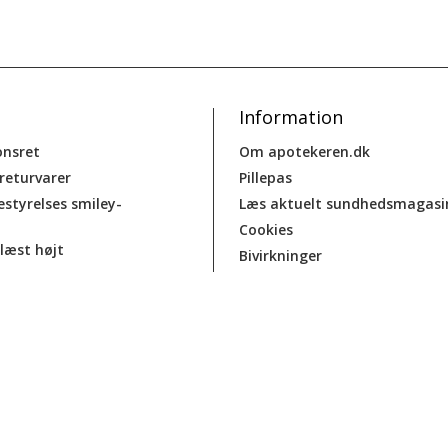
Information
onsret
Om apotekeren.dk
 returvarer
Pillepas
estyrelses smiley-
Læs aktuelt sundhedsmagasi
Cookies
læst højt
Bivirkninger