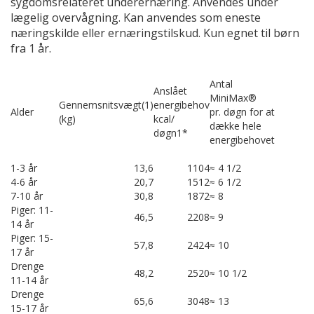
sygdomsrelateret underernæring. Anvendes under
lægelig overvågning. Kan anvendes som eneste
næringskilde eller ernæringstilskud. Kun egnet til børn
fra 1 år.
Antal
Anslået
MiniMax®
Gennemsnitsvægt(1)
energibehov
Alder
pr. døgn for at
(kg)
kcal/
dække hele
døgn1*
energibehovet
1-3 år
13,6
1104
≈ 4 1/2
4-6 år
20,7
1512
≈ 6 1/2
7-10 år
30,8
1872
≈ 8
Piger: 11-
46,5
2208
≈ 9
14 år
Piger: 15-
57,8
2424
≈ 10
17 år
Drenge
48,2
2520
≈ 10 1/2
11-14 år
Drenge
65,6
3048
≈ 13
15-17 år