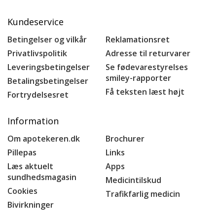
Kundeservice
Betingelser og vilkår
Reklamationsret
Privatlivspolitik
Adresse til returvarer
Leveringsbetingelser
Se fødevarestyrelses
smiley-rapporter
Betalingsbetingelser
Få teksten læst højt
Fortrydelsesret
Information
Om apotekeren.dk
Brochurer
Pillepas
Links
Læs aktuelt
Apps
sundhedsmagasin
Medicintilskud
Cookies
Trafikfarlig medicin
Bivirkninger