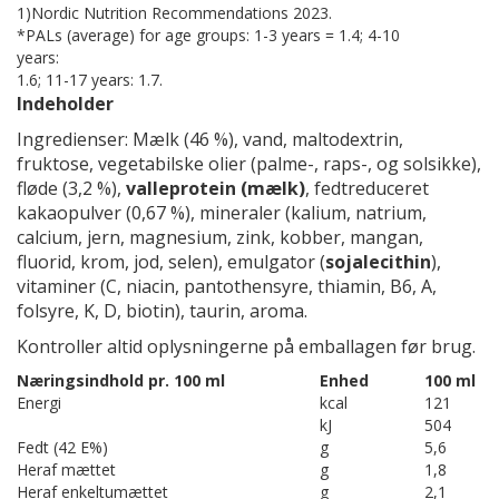
1)Nordic Nutrition Recommendations 2023.
*PALs (average) for age groups: 1-3 years = 1.4; 4-10
years:
1.6; 11-17 years: 1.7.
Indeholder
Ingredienser: Mælk (46 %), vand, maltodextrin,
fruktose, vegetabilske olier (palme-, raps-, og solsikke),
fløde (3,2 %),
valleprotein (mælk)
, fedtreduceret
kakaopulver (0,67 %), mineraler (kalium, natrium,
calcium, jern, magnesium, zink, kobber, mangan,
fluorid, krom, jod, selen), emulgator (
sojalecithin
),
vitaminer (C, niacin, pantothensyre, thiamin, B6, A,
folsyre, K, D, biotin), taurin, aroma.
Kontroller altid oplysningerne på emballagen før brug.
Næringsindhold pr. 100 ml
Enhed
100 ml
Energi
kcal
121
kJ
504
Fedt (42 E%)
g
5,6
Heraf mættet
g
1,8
Heraf enkeltumættet
g
2,1