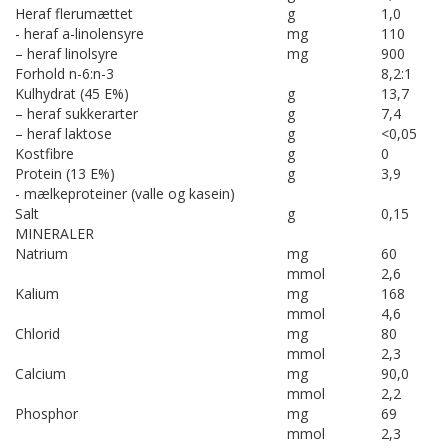
Heraf flerumættet
g
1,0
- heraf a-linolensyre
mg
110
– heraf linolsyre
mg
900
Forhold n-6:n-3
8,2:1
Kulhydrat (45 E%)
g
13,7
– heraf sukkerarter
g
7,4
– heraf laktose
g
<0,05
Kostfibre
g
0
Protein (13 E%)
g
3,9
- mælkeproteiner (valle og kasein)
Salt
g
0,15
MINERALER
Natrium
mg
60
mmol
2,6
Kalium
mg
168
mmol
4,6
Chlorid
mg
80
mmol
2,3
Calcium
mg
90,0
mmol
2,2
Phosphor
mg
69
mmol
2,3