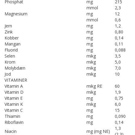
Phosphat
mg
215
mmol
2,3
Magnesium
mg
12
mmol
0,6
Jern
mg
1,2
Zink
mg
0,80
Kobber
mg
0,14
Mangan
mg
0,11
Fluorid
mg
0,088
Selen
mikg
3,5
Krom
mikg
5,0
Molybdæn
mikg
7,0
Jod
mikg
10
VITAMINER
Vitamin A
mikg RE
60
Vitamin D
mikg
1,9
Vitamin E
mg
0,75
Vitamin K
mikg
6,0
Vitamin C
mg
15
Thiamin
mg
0,090
Riboflavin
mg
0,14
1,3
Niacin
mg (mg NE)
(2,3)