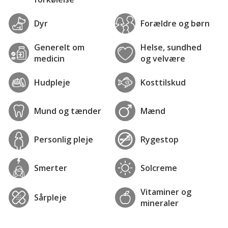
Dyr
Forældre og børn
Generelt om
Helse, sundhed
medicin
og velvære
Hudpleje
Kosttilskud
Mund og tænder
Mænd
Personlig pleje
Rygestop
Smerter
Solcreme
Vitaminer og
Sårpleje
mineraler