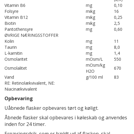
Vitamin B6
mg
0,10
Folsyre
mikg
16
Vitamin B12
mikg
0,25
Biotin
mikg
2,5
Pantothensyre
mg
0,60
ØVRIGE NÆRINGSSTOFFER
Kolin
mg
11
Taurin
mg
8,0
L-karnitin
mg
1,4
Osmolaritet
mOsm/L
550
mOsm/kg
Osmolalitet
670
H2O
Vand
g/100 ml
83
RE: Retinolækvivalent, NE:
Niacinækvivalent
Opbevaring
Uåbnede flasker opbevares tørt og køligt.
Åbnede flasker skal opbevares i køleskab og anvendes
inden for 24 timer.
Ernæringsdrik, som er hældt ud af flasken, skal