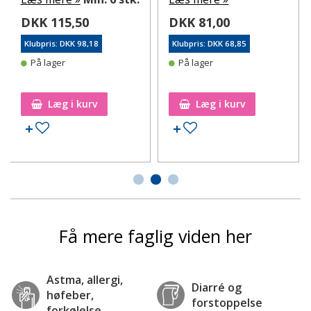
DKK 115,50
DKK 81,00
Klubpris: DKK 98,18
Klubpris: DKK 68,85
På lager
På lager
Læg i kurv
Læg i kurv
Tilføj til ønskeseddel
Tilføj til ønskeseddel
Få mere faglig viden her
Astma, allergi,
Diarré og
høfeber,
forstoppelse
forkølelse