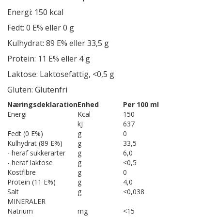
Energi: 150 kcal
Fedt: 0 E% eller 0 g
Kulhydrat: 89 E% eller 33,5 g
Protein: 11 E% eller 4 g
Laktose: Laktosefattig, <0,5 g
Gluten: Glutenfri
Næringsdeklaration
Enhed
Per 100 ml
Energi
Kcal
150
kJ
637
Fedt (0 E%)
g
0
Kulhydrat (89 E%)
g
33,5
- heraf sukkerarter
g
6,0
- heraf laktose
g
<0,5
Kostfibre
g
0
Protein (11 E%)
g
4,0
Salt
g
<0,038
MINERALER
Natrium
mg
<15