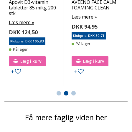
Apovit D3-vitamin
AVEENO FACE CALM
tabletter 85 mikg 200
FOAMING CLEAN
stk.
Læs mere »
Læs mere »
DKK 94,95
DKK 124,50
Klubpris: DKK 80,71
Klubpris: DKK 105,83
På lager
På lager
Læg i kurv
Læg i kurv
Tilføj til ønskeseddel
Tilføj til ønskeseddel
Få mere faglig viden her