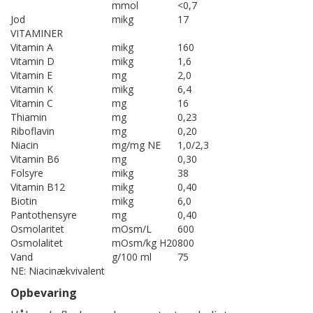
mmol
<0,7
Jod
mikg
17
VITAMINER
Vitamin A
mikg
160
Vitamin D
mikg
1,6
Vitamin E
mg
2,0
Vitamin K
mikg
6,4
Vitamin C
mg
16
Thiamin
mg
0,23
Riboflavin
mg
0,20
Niacin
mg/mg NE
1,0/2,3
Vitamin B6
mg
0,30
Folsyre
mikg
38
Vitamin B12
mikg
0,40
Biotin
mikg
6,0
Pantothensyre
mg
0,40
Osmolaritet
mOsm/L
600
Osmolalitet
mOsm/kg H20
800
Vand
g/100 ml
75
NE: Niacinækvivalent
Opbevaring