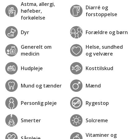
Astma, allergi,
Diarré og
høfeber,
forstoppelse
forkølelse
Dyr
Forældre og børn
Generelt om
Helse, sundhed
medicin
og velvære
Hudpleje
Kosttilskud
Mund og tænder
Mænd
Personlig pleje
Rygestop
Smerter
Solcreme
Vitaminer og
Sårpleje