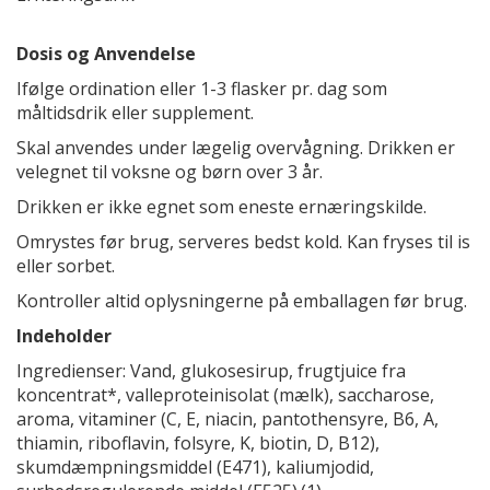
Dosis og Anvendelse
Ifølge ordination eller 1-3 flasker pr. dag som
måltidsdrik eller supplement.
Skal anvendes under lægelig overvågning. Drikken er
velegnet til voksne og børn over 3 år.
Drikken er ikke egnet som eneste ernæringskilde.
Omrystes før brug, serveres bedst kold. Kan fryses til is
eller sorbet.
Kontroller altid oplysningerne på emballagen før brug.
Indeholder
Ingredienser: Vand, glukosesirup, frugtjuice fra
koncentrat*, valleproteinisolat (mælk), saccharose,
aroma, vitaminer (C, E, niacin, pantothensyre, B6, A,
thiamin, riboflavin, folsyre, K, biotin, D, B12),
skumdæmpningsmiddel (E471), kaliumjodid,