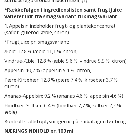
surhedsregulerende middel (E525).(1)
*Rækkefølgen i ingredienslisten samt frugtjuice
varierer lidt fra smagsvariant til smagsvariant.
1. Appelsin indeholder frugt- og plantekoncentrat
(saflor, gulerod, æble, citron).
*Frugtjuice pr. smagsvariant:
Æble: 12,8 % (æble 11,1 %, citron)
Vindrue-Æble: 12,8 % (æble 5,6 %, vindrue 5,5 %, citron)
Appelsin: 10,7 % (appelsin 9,1 %, citron)
Pære-Kirsebær: 12,8 % (pære 7,4 %, kirsebær 3,7 %,
citron)
Ananas-Appelsin: 9,2 % (ananas 4,6 %, appelsin 4,6 %)
Hindbær-Solbær: 6,4 % (hindbær 2,7 %, solbær 2,3 %,
æble)
Kontroller altid oplysningerne på emballagen før brug.
NÆRINGSINDHOLD pr. 100 ml