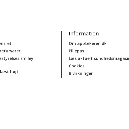
Information
onsret
Om apotekeren.dk
 returvarer
Pillepas
estyrelses smiley-
Læs aktuelt sundhedsmagasi
Cookies
læst højt
Bivirkninger