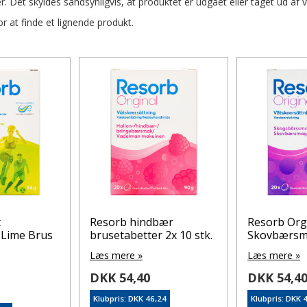
r. Det skyldes sandsynligvis, at produktet er udgået eller taget ud af 
 at finde et lignende produkt.
t
Resorb hindbær
Resorb Org
-Lime Brus
brusetabetter 2x 10 stk.
Skovbærsma
Læs mere »
Læs mere »
DKK 54,40
DKK 54,4
Klubpris: DKK 46,24
Klubpris: DKK 