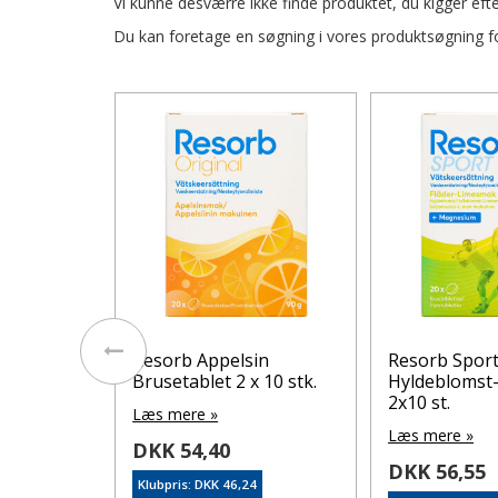
Vi kunne desværre ikke finde produktet, du kigger efte
Du kan foretage en søgning i vores produktsøgning for
l
Resorb Appelsin
Resorb Spor
 x 10 stk.
Brusetablet 2 x 10 stk.
Hyldeblomst
2x10 st.
Læs mere »
Læs mere »
DKK 54,40
DKK 56,55
4
Klubpris: DKK 46,24