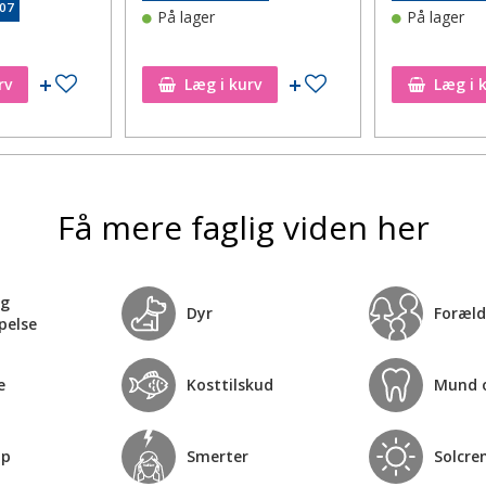
,07
På lager
På lager
Tilføj til ønskeseddel
Tilføj til ønskeseddel
rv
Læg i kurv
Læg i 
Få mere faglig viden her
og
Dyr
Foræld
pelse
e
Kosttilskud
Mund 
op
Smerter
Solcre