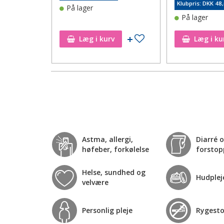
Klubpris: DKK 48
På lager
På lager
Tilføj til ønskeseddel
Tilføj til ønskeseddel
Læg i kurv
Læg i ku
Astma, allergi,
Diarré 
høfeber, forkølelse
forstop
Helse, sundhed og
Hudplej
velvære
Personlig pleje
Rygest