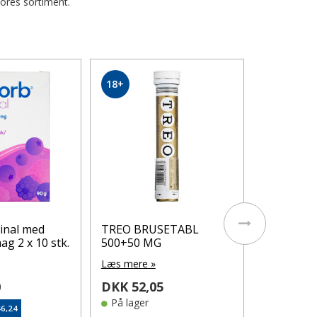
vores sortiment.
18+
Resorb Or
Vandmel
Edition 2x
Læs mere 
DKK 54,
Klubpris: DK
På lager
inal med
TREO BRUSETABL
g 2 x 10 stk.
500+50 MG
Læs mere »
0
DKK 52,05
På lager
46,24