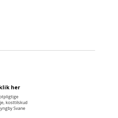
klik her
tpligtige
e, kosttilskud
Lyngby Svane