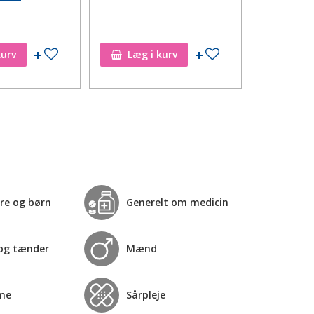
Tilføj til ønskeseddel
Tilføj til ønskeseddel
kurv
Læg i kurv
Læg i
re og børn
Generelt om medicin
og tænder
Mænd
me
Sårpleje