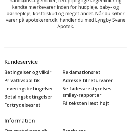
håndkøbslægemidler, receptpligtige lægemidler og
kendte mærkevarer inden for hudpleje, baby- og
børnepleje, kosttilskud og meget andet. Når du køber
varer på apotekeren.dk, handler du med Lyngby Svane
Apotek.
Kundeservice
Betingelser og vilkår
Reklamationsret
Privatlivspolitik
Adresse til returvarer
Leveringsbetingelser
Se fødevarestyrelses
smiley-rapporter
Betalingsbetingelser
Få teksten læst højt
Fortrydelsesret
Information
Om apotekeren.dk
Brochurer