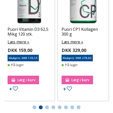
Puori Vitamin D3 62,5
Puori CP1 Kollagen
Mikg 120 stk.
300 g
Læs mere »
Læs mere »
DKK 159,00
DKK 329,00
Klubpris: DKK 135,15
Klubpris: DKK 279,65
På lager
På lager
Læg i kurv
Læg i kurv
Tilføj til ønskeseddel
Tilføj til ønskeseddel