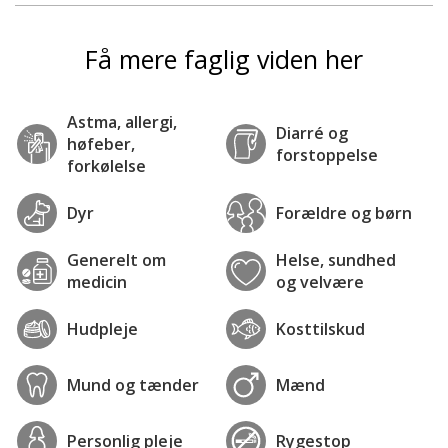
Få mere faglig viden her
Astma, allergi,
Diarré og
høfeber,
forstoppelse
forkølelse
Dyr
Forældre og børn
Generelt om
Helse, sundhed
medicin
og velvære
Hudpleje
Kosttilskud
Mund og tænder
Mænd
Personlig pleje
Rygestop