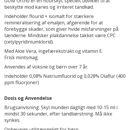
GUM Ortho er en flourskyl, specielt udviklet til at
beskytte mod karies og irriteret tandkød.
Indeholder flourid + isomalt for stærkere
remineralisering af emaljen, afgørende for at
forebygge skader, som giver hvide misfarvninger på
tænderne. Mindsker plakdannelse takket være CPC
(cetylpyridiniumklorid).
Med Aloe Vera, ingefærekstrakt og vitamin E.
Frisk mintsmag.
Anvendes af voksne og børn over 7 år.
Indeholder 0,08% Natriumfluorid og 0,028% Olaflur (400
ppm fluorjoner)
Dosis og Anvendelse
Brugsanvisning: Skyl munden dagligt med 10-15 ml i
mindst 30 sekunder, efter tandbørstning. Må ikke
synkes.
Opbevares utilgængeligt for børn.