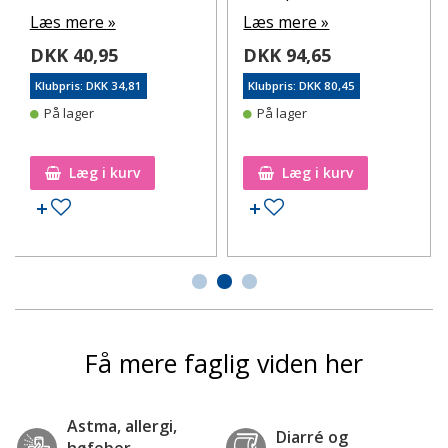
Læs mere »
Læs mere »
DKK 40,95
DKK 94,65
Klubpris: DKK 34,81
Klubpris: DKK 80,45
På lager
På lager
Læg i kurv
Læg i kurv
Tilføj til ønskeseddel
Tilføj til ønskeseddel
Få mere faglig viden her
Astma, allergi,
Diarré og
høfeber,