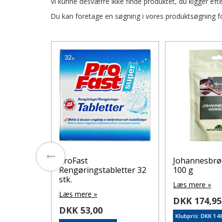
Vi kunne desværre ikke finde produktet, du kigger efte
Du kan foretage en søgning i vores produktsøgning for
ER
ProFast
Johannesbrø
Rengøringstabletter 32
100 g
stk.
Læs mere »
Læs mere »
DKK 174,95
DKK 53,00
5
Klubpris: DKK 14