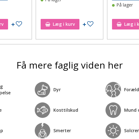
På lager
Tilføj til ønskeseddel
Tilføj til ønskeseddel
rv
Læg i kurv
Læg i 
Få mere faglig viden her
og
Dyr
Foræld
pelse
e
Kosttilskud
Mund 
op
Smerter
Solcre