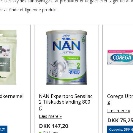
r. Det skyldes sandsynligvis, at produktet er udgået eller taget ud af 
 at finde et lignende produkt.
dkernemel
NAN Expertpro Sensilac
Corega Ult
2 Tilskudsblanding 800
g
g.
Læs mere »
Læs mere »
DKK 75,2
DKK 147,20
8,71
Klubpris: DKK 
På lager