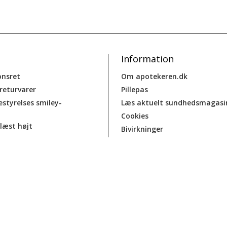
Information
onsret
Om apotekeren.dk
 returvarer
Pillepas
estyrelses smiley-
Læs aktuelt sundhedsmagasi
Cookies
læst højt
Bivirkninger