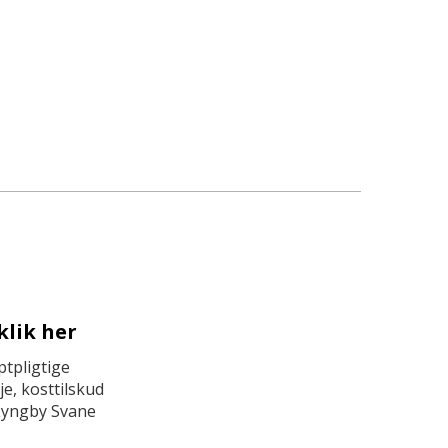
klik her
tpligtige
e, kosttilskud
Lyngby Svane