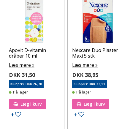
Apovit D-vitamin
Nexcare Duo Plaster
dråber 10 ml
Maxi 5 stk.
Læs mere »
Læs mere »
DKK 31,50
DKK 38,95
Klubpris: DKK 26,78
Klubpris: DKK 33,11
På lager
På lager
Læg i kurv
Læg i kurv
Tilføj til ønskeseddel
Tilføj til ønskeseddel