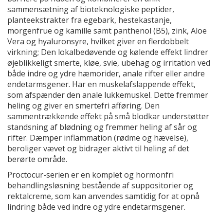
sammensætning af bioteknologiske peptider,
planteekstrakter fra egebark, hestekastanje,
morgenfrue og kamille samt panthenol (B5), zink, Aloe
Vera og hyaluronsyre, hvilket giver en flerdobbelt
virkning; Den lokalbedøvende og kølende effekt lindrer
øjeblikkeligt smerte, kløe, svie, ubehag og irritation ved
både indre og ydre hæmorider, anale rifter eller andre
endetarmsgener. Har en muskelafslappende effekt,
som afspænder den anale lukkemuskel. Dette fremmer
heling og giver en smertefri afføring. Den
sammentrækkende effekt på små blodkar understøtter
standsning af blødning og fremmer heling af sår og
rifter. Dæmper inflammation (rødme og hævelse),
beroliger vævet og bidrager aktivt til heling af det
berørte område.
Proctocur-serien er en komplet og hormonfri
behandlingsløsning bestående af suppositorier og
rektalcreme, som kan anvendes samtidig for at opnå
lindring både ved indre og ydre endetarmsgener.