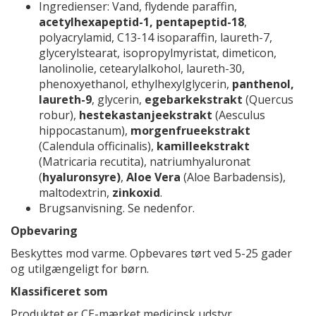
Ingredienser: Vand, flydende paraffin,
acetylhexapeptid-1, pentapeptid-18
,
polyacrylamid, C13-14 isoparaffin, laureth-7,
glycerylstearat, isopropylmyristat, dimeticon,
lanolinolie, cetearylalkohol, laureth-30,
phenoxyethanol, ethylhexylglycerin,
panthenol,
laureth-9
, glycerin,
egebarkekstrakt
(Quercus
robur),
hestekastanjeekstrakt
(Aesculus
hippocastanum),
morgenfrueekstrakt
(Calendula officinalis),
kamilleekstrakt
(Matricaria recutita), natriumhyaluronat
(
hyaluronsyre)
,
Aloe Vera
(Aloe Barbadensis),
maltodextrin,
zinkoxid
.
Brugsanvisning. Se nedenfor.
Opbevaring
Beskyttes mod varme. Opbevares tørt ved 5-25 gader
og utilgængeligt for børn.
Klassificeret som
Produktet er CE-mærket medicinsk udstyr.