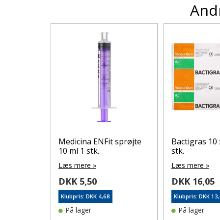
Andr
binding 6
Medicina ENFit sprøjte
Bactigras 10 
10 ml 1 stk.
stk.
Læs mere »
Læs mere »
DKK 5,50
DKK 16,05
Klubpris: DKK 4,68
Klubpris: DKK 13
På lager
På lager