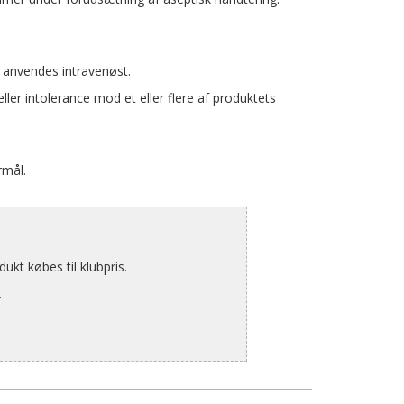
e anvendes intravenøst.
er intolerance mod et eller flere af produktets
rmål.
kt købes til klubpris.
.