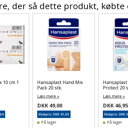
e, der så dette produkt, købte
x 10 cm 1
Hansaplast Hand Mix
Hansaplast
Pack 20 stk.
Protect 20 s
Læs mere »
Læs mere »
DKK 49,00
DKK 46,9
,64
Klubpris: DKK 41,65
Klubpris: DKK 
På lager
På lager