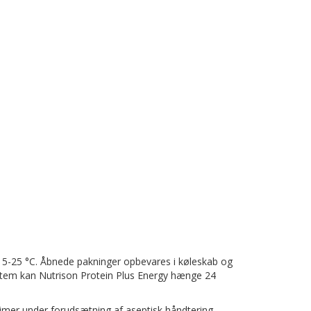
5-25 °C. Åbnede pakninger opbevares i køleskab og
ystem kan Nutrison Protein Plus Energy hænge 24
imer under forudsætning af aseptisk håndtering.