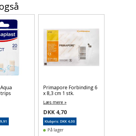
 også
 Aqua
Primapore Forbinding 6
Medicina 
trips
x 8,3 cm 1 stk.
10 ml 1 stk
Læs mere »
Læs mere 
5
DKK 4,70
DKK 5,5
39,91
Klubpris: DKK 4,00
Klubpris: DK
På lager
På lager