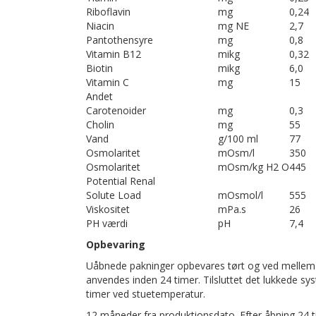
Riboflavin
mg
0,24
Niacin
mg NE
2,7
Pantothensyre
mg
0,8
Vitamin B12
mikg
0,32
Biotin
mikg
6,0
Vitamin C
mg
15
Andet
Carotenoider
mg
0,3
Cholin
mg
55
Vand
g/100 ml
77
Osmolaritet
mOsm/l
350
Osmolaritet
mOsm/kg H2 O
445
Potential Renal
Solute Load
mOsmol/l
555
Viskositet
mPa.s
26
PH værdi
pH
7,4
Opbevaring
Uåbnede pakninger opbevares tørt og ved mellem 
anvendes inden 24 timer. Tilsluttet det lukkede s
timer ved stuetemperatur.
12 måneder fra produktionsdato. Efter åbning 24 t