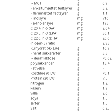
-- MCT
g
0,9
- enkeltumættet fedtsyrer
g
3,2
- flerumættet fedtsyrer
g
1,1
- linolsyre
mg
716
- a-linolensyre
mg
193
C 20:4, n-6 (AA)
mg
2,04
C 20:5, n-3 (EPA)
mg
30,1
C 22:6, n-3 (DHA)
mg
20,6
(n-6)/(n-3) ratio
2,83
Kulhydrat (45 E%)
g
16,9
- heraf sukkerarter
g
3,3
-- deraf laktose
g
<0,02
polysakkarider
g
13,4
- stivelse
g
-
Kostfibre (0 E%)
g
<0,1
Protein (20 E%)
g
7,5
nitrogen
g
1,2
kasein
g
1,9
valle
g
2,6
soya
g
1,5
ærter
g
1,5
Salt
g
0,25