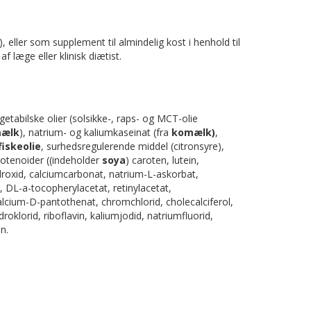
eller som supplement til almindelig kost i henhold til
f læge eller klinisk diætist.
etabilske olier (solsikke-, raps- og MCT-olie
ælk
), natrium- og kaliumkaseinat (fra
komælk)
,
fiskeolie
, surhedsregulerende middel (citronsyre),
rotenoider ((indeholder
soya
) caroten, lutein,
droxid, calciumcarbonat, natrium-L-askorbat,
d, DL-a-tocopherylacetat, retinylacetat,
lcium-D-pantothenat, chromchlorid, cholecalciferol,
roklorid, riboflavin, kaliumjodid, natriumfluorid,
n.