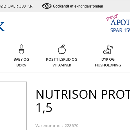
ØB OVER 399 KR.
G
BABY OG
KOSTTILSKUD OG
DYR OG
BØRN
VITAMINER
HUSHOLDNING
NUTRISON PROT
1,5
Varenummer: 228670