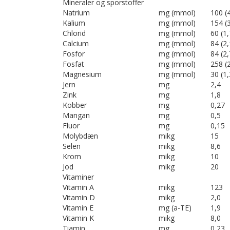
Mineraler og sporstoffer
Natrium
mg (mmol)
100 (4
Kalium
mg (mmol)
154 (3
Chlorid
mg (mmol)
60 (1,
Calcium
mg (mmol)
84 (2,
Fosfor
mg (mmol)
84 (2,
Fosfat
mg (mmol)
258 (2
Magnesium
mg (mmol)
30 (1,
Jern
mg
2,4
Zink
mg
1,8
Kobber
mg
0,27
Mangan
mg
0,5
Fluor
mg
0,15
Molybdæn
mikg
15
Selen
mikg
8,6
Krom
mikg
10
Jod
mikg
20
Vitaminer
Vitamin A
mikg
123
Vitamin D
mikg
2,0
Vitamin E
mg (a-TE)
1,9
Vitamin K
mikg
8,0
Tiamin
mg
0,23