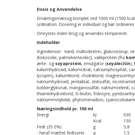
Dosis og Anvendelse
Ernæringsmæssig komplet ved 1000 ml (1500 kcal), 
ordination. Dosering er individuel og bør ordineres a
Omrystes inden brug og anvendes tempereret.
Indeholder
Ingredienser: Vand, maltodextrin, glukosesirup, veg
(kokosolie, palmekerneolie)), valleprotein (fra
kom
ærte- og
soyaprotein
, emulgator (
soyalecitin
),
kaliumhydroxid, kaliumcitrat, calciumphosphat, ca
lycopen), kaliumklorid, cholinklorid, magnesiumhy
natriumhydroxid, jernlaktat, zinksulfat, nicotinami
kobberglykonat, manganosulfat, natriumselenit, ca
thiaminhydroklorid, D-biotin, folinsyre, pyridoxinhyd
natriummolybdat, phytomenadion, cyanocobalami
Næringsindhold pr. 100 ml
Energi
kJ
630
Kcal
150
Fedt (35 E%)
g
5,8
- heraf mættet fedtsyrer
g
1,5