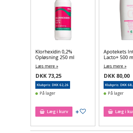
hexidin
Klorhexidin 0,2%
Apotekets I
Opløsning 250 ml
Lacto+ 500 m
Læs mere »
Læs mere »
DKK 73,25
DKK 80,00
5
Klubpris: DKK 62,26
Klubpris: DKK 68
På lager
På lager
Tilføj til ønskeseddel
Tilføj til ønskeseddel
Læg i kurv
Læg i ku