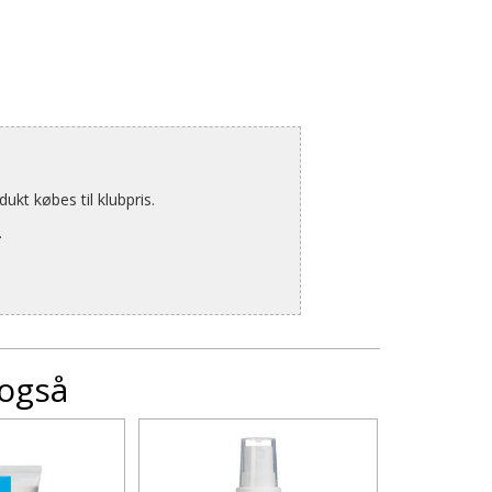
kt købes til klubpris.
.
 også