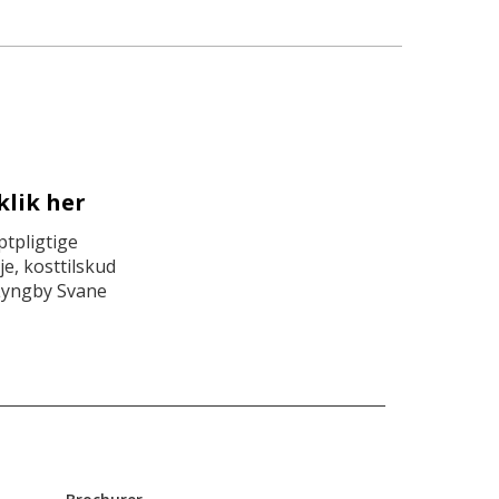
klik her
tpligtige
e, kosttilskud
Lyngby Svane