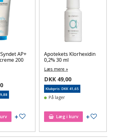
 Syndet AP+
Apotekets Klorhexidin
Klorhexid
creme 200
0,2% 30 ml
Opløsning
Læs mere »
Læs mere 
DKK 49,00
DKK 73,
50
Klubpris: DKK 41,65
Klubpris: DK
99,88
På lager
På lager
Tilføj til ønskeseddel
Tilføj til ønskeseddel
kurv
Læg i kurv
Læg i