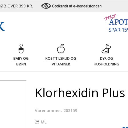
ØB OVER 399 KR.
G
BABY OG
KOSTTILSKUD OG
DYR OG
BØRN
VITAMINER
HUSHOLDNING
Klorhexidin Plus
Varenummer: 203159
25 ML