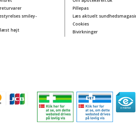
onsret
Om apotekeren.dk
 returvarer
Pillepas
estyrelses smiley-
Læs aktuelt sundhedsmagasi
Cookies
læst højt
Bivirkninger