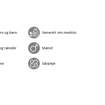
re og børn
Generelt om medicin
og tænder
Mænd
me
Sårpleje