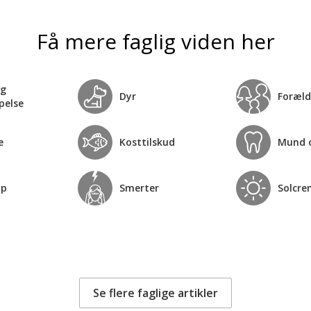
Få mere faglig viden her
og
Dyr
Foræld
pelse
e
Kosttilskud
Mund 
op
Smerter
Solcre
Se flere faglige artikler