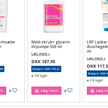
ntimsæbe
Medi-skrub+ glycerin
LRP Lipikar
l
m/pumpe 500 ml
douchegelé
ml
Læs mere »
Læs mere »
DKK 187,30
DKK 117,
,00
Klubpris: DKK 159,21
Klubpris: DKK 
På lager
På lager
Tilføj til ønskeseddel
Tilføj til ønskeseddel
rv
Læg i kurv
Læg i 