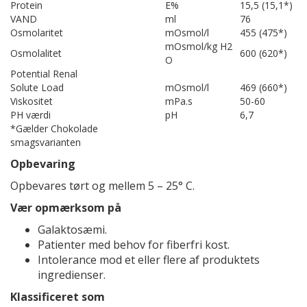
Protein
E%
15,5 (15,1*)
VAND
ml
76
Osmolaritet
mOsmol/l
455 (475*)
mOsmol/kg H2
Osmolalitet
600 (620*)
O
Potential Renal
Solute Load
mOsmol/l
469 (660*)
Viskositet
mPa.s
50-60
PH værdi
pH
6,7
*Gælder Chokolade
smagsvarianten
Opbevaring
Opbevares tørt og mellem 5 – 25° C.
Vær opmærksom på
Galaktosæmi.
Patienter med behov for fiberfri kost.
Intolerance mod et eller flere af produktets
ingredienser.
Klassificeret som