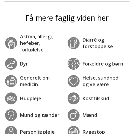
Få mere faglig viden her
Astma, allergi,
Diarré og
høfeber,
forstoppelse
forkølelse
Dyr
Forældre og børn
Generelt om
Helse, sundhed
medicin
og velvære
Hudpleje
Kosttilskud
Mund og tænder
Mænd
Personlig pleje
Rygestop