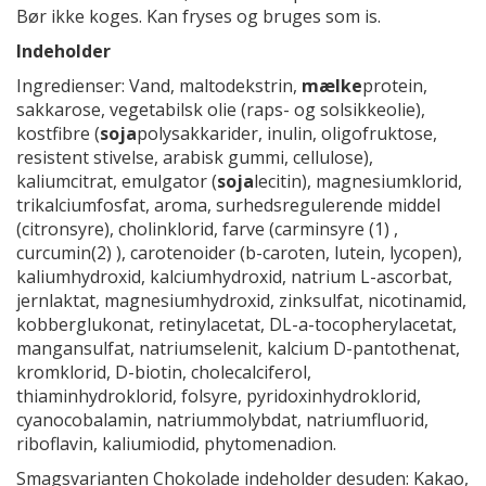
Bør ikke koges. Kan fryses og bruges som is.
Indeholder
Ingredienser: Vand, maltodekstrin,
mælke
protein,
sakkarose, vegetabilsk olie (raps- og solsikkeolie),
kostfibre (
soja
polysakkarider, inulin, oligofruktose,
resistent stivelse, arabisk gummi, cellulose),
kaliumcitrat, emulgator (
soja
lecitin), magnesiumklorid,
trikalciumfosfat, aroma, surhedsregulerende middel
(citronsyre), cholinklorid, farve (carminsyre (1) ,
curcumin(2) ), carotenoider (b-caroten, lutein, lycopen),
kaliumhydroxid, kalciumhydroxid, natrium L-ascorbat,
jernlaktat, magnesiumhydroxid, zinksulfat, nicotinamid,
kobberglukonat, retinylacetat, DL-a-tocopherylacetat,
mangansulfat, natriumselenit, kalcium D-pantothenat,
kromklorid, D-biotin, cholecalciferol,
thiaminhydroklorid, folsyre, pyridoxinhydroklorid,
cyanocobalamin, natriummolybdat, natriumfluorid,
riboflavin, kaliumiodid, phytomenadion.
Smagsvarianten Chokolade indeholder desuden: Kakao,