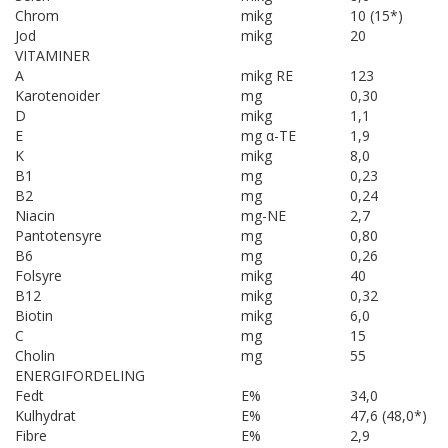
Chrom
mikg
10 (15*)
Jod
mikg
20
VITAMINER
A
mikg RE
123
Karotenoider
mg
0,30
D
mikg
1,1
E
mg α-TE
1,9
K
mikg
8,0
B1
mg
0,23
B2
mg
0,24
Niacin
mg-NE
2,7
Pantotensyre
mg
0,80
B6
mg
0,26
Folsyre
mikg
40
B12
mikg
0,32
Biotin
mikg
6,0
C
mg
15
Cholin
mg
55
ENERGIFORDELING
Fedt
E%
34,0
Kulhydrat
E%
47,6 (48,0*)
Fibre
E%
2,9