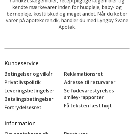
håndkøbslægemidler, receptpligtige lægemidler og
kendte mærkevarer inden for hudpleje, baby- og
børnepleje, kosttilskud og meget andet. Når du køber
varer på apotekeren.dk, handler du med Lyngby Svane
Apotek.
Kundeservice
Betingelser og vilkår
Reklamationsret
Privatlivspolitik
Adresse til returvarer
Leveringsbetingelser
Se fødevarestyrelses
smiley-rapporter
Betalingsbetingelser
Få teksten læst højt
Fortrydelsesret
Information
Om apotekeren.dk
Brochurer