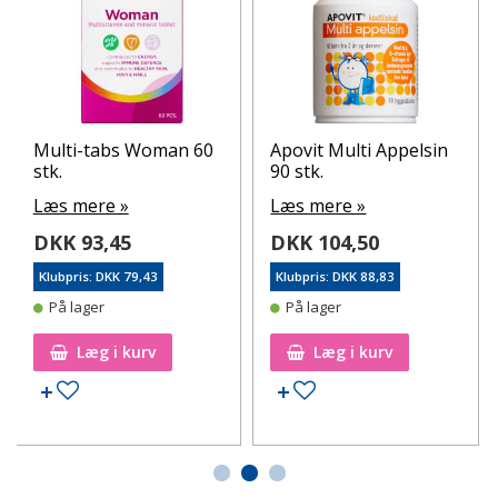
Multi-tabs Woman 60
Apovit Multi Appelsin
stk.
90 stk.
Læs mere »
Læs mere »
DKK 93,45
DKK 104,50
Klubpris: DKK 79,43
Klubpris: DKK 88,83
På lager
På lager
Læg i kurv
Læg i kurv
Tilføj til ønskeseddel
Tilføj til ønskeseddel