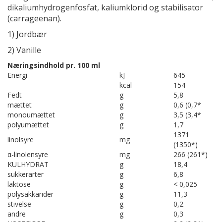
dikaliumhydrogenfosfat, kaliumklorid og stabilisator
(carrageenan).
1) Jordbær
2) Vanille
Næringsindhold pr. 100 ml
Energi
kJ
645
kcal
154
Fedt
g
5,8
mættet
g
0,6 (0,7*
monoumættet
g
3,5 (3,4*
polyumættet
g
1,7
1371
linolsyre
mg
(1350*)
α-linolensyre
mg
266 (261*)
KULHYDRAT
g
18,4
sukkerarter
g
6,8
laktose
g
< 0,025
polysakkarider
g
11,3
stivelse
g
0,2
andre
g
0,3