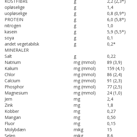
KOSTFIBRE
g
2,2 (2,3*)
opløselige
g
1,4
uopløselige
g
0,8 (0,9*)
PROTEIN
g
6,0 (5,8*)
nitrogen
g
1,0
kasein
g
5,9 (5,5*)
soya
g
0,1
andet vegetabilsk
g
0,2*
MINERALER
Salt
g
0,22
Natrium
mg (mmol)
89 (3,9)
Kalium
mg (mmol)
159 (4,1)
Chlor
mg (mmol)
86 (2,4)
Calcium
mg (mmol)
91 (2,3)
Phosphor
mg (mmol)
77 (2,5)
Magnesium
mg (mmol)
24 (1,0)
Jern
mg
2,4
Zink
mg
1,8
Kobber
mg
0,27
Mangan
mg
0,50
Fluor
mg
0,15
Molybdæn
mikg
15
Selen
mikg
8,6