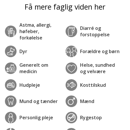
Få mere faglig viden her
Astma, allergi,
Diarré og
høfeber,
forstoppelse
forkølelse
Dyr
Forældre og børn
Generelt om
Helse, sundhed
medicin
og velvære
Hudpleje
Kosttilskud
Mund og tænder
Mænd
Personlig pleje
Rygestop