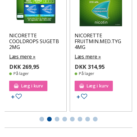
NICORETTE
NICORETTE
COOLDROPS SUGETB
FRUITMIN.MED.TYG
2MG
4MG
Læs mere »
Læs mere »
DKK 269,95
DKK 314,95
På lager
På lager
Læg i kurv
Læg i kurv
Tilføj til ønskeseddel
Tilføj til ønskeseddel