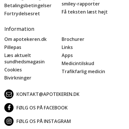
smiley-rapporter
Betalingsbetingelser
Få teksten læst højt
Fortrydelsesret
Information
Om apotekeren.dk
Brochurer
Pillepas
Links
Læs aktuelt
Apps
sundhedsmagasin
Medicintilskud
Cookies
Trafikfarlig medicin
Bivirkninger
KONTAKT@APOTEKEREN.DK
FØLG OS PÅ FACEBOOK
FØLG OS PÅ INSTAGRAM