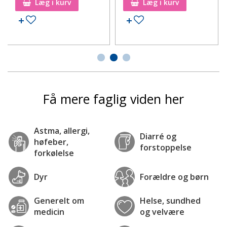
Læg i kurv
Læg i kurv
Tilføj til ønskeseddel
Tilføj til ønskeseddel
Få mere faglig viden her
Astma, allergi,
Diarré og
høfeber,
forstoppelse
forkølelse
Dyr
Forældre og børn
Generelt om
Helse, sundhed
medicin
og velvære