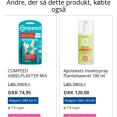
Andre, der så dette produkt, købte
også
COMPEED
Apotekets Insektspray
VABELPLASTER MIX
Plantebaseret 100 ml
Læs mere »
Læs mere »
DKK 74,95
DKK 120,00
Klubpris: DKK 63,71
Klubpris: DKK 102,00
På lager
På lager