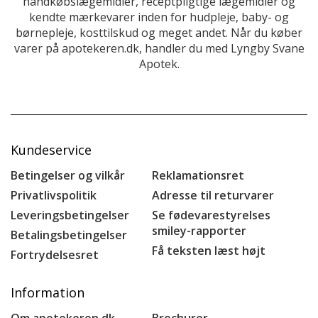
håndkøbslægemidler, receptpligtige lægemidler og
kendte mærkevarer inden for hudpleje, baby- og
børnepleje, kosttilskud og meget andet. Når du køber
varer på apotekeren.dk, handler du med Lyngby Svane
Apotek.
Kundeservice
Betingelser og vilkår
Reklamationsret
Privatlivspolitik
Adresse til returvarer
Leveringsbetingelser
Se fødevarestyrelses
smiley-rapporter
Betalingsbetingelser
Få teksten læst højt
Fortrydelsesret
Information
Om apotekeren.dk
Brochurer