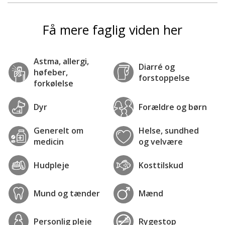
Få mere faglig viden her
Astma, allergi,
Diarré og
høfeber,
forstoppelse
forkølelse
Dyr
Forældre og børn
Generelt om
Helse, sundhed
medicin
og velvære
Hudpleje
Kosttilskud
Mund og tænder
Mænd
Personlig pleje
Rygestop