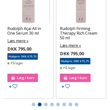
Rudolph Açai All in
Rudolph Firming
One Serum 30 ml
Therapy Rich Cream
50 ml
Læs mere »
Læs mere »
DKK 795,00
DKK 795,00
Klubpris: DKK 675,75
Klubpris: DKK 675,75
På lager
På lager
Læg i kurv
Læg i kurv
Tilføj til ønskeseddel
Tilføj til ønskeseddel