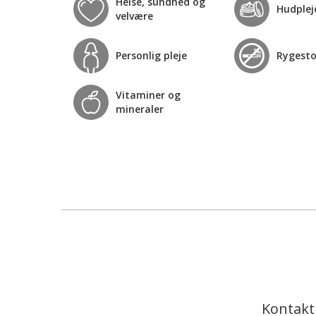
Helse, sundhed og
Hudplej
velvære
Personlig pleje
Rygest
Vitaminer og
mineraler
Kontakt