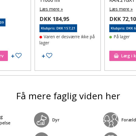
Læs mere »
Læs mere »
DKK 184,95
DKK 72,1
,09
Klubpris: DKK 157,21
Klubpris: DKK 
Varen er desværre ikke på
På lager
lager
Tilføj til ønskeseddel
Tilføj til ønskeseddel
rv
Læg i 
Få mere faglig viden her
og
Dyr
Foræld
pelse