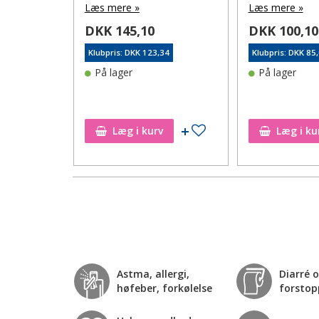
Læs mere »
Læs mere »
DKK 145,10
DKK 100,10
Klubpris: DKK 123,34
Klubpris: DKK 85
6
På lager
På lager
rre ikke på
ønskeseddel
Tilføj til ønskeseddel
Læg i kurv
Læg i ku
Astma, allergi,
Diarré 
høfeber, forkølelse
forstop