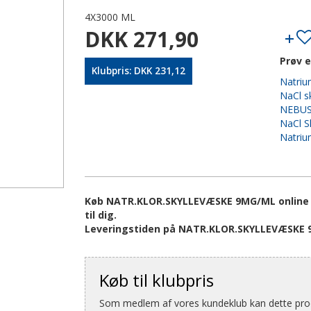
4X3000 ML
DKK 271,90
Prøv e
Klubpris: DKK 231,12
Natriu
NaCl s
NEBUS
NaCl S
Natriu
Køb NATR.KLOR.SKYLLEVÆSKE 9MG/ML online p
til dig.
Leveringstiden på NATR.KLOR.SKYLLEVÆSKE 9
Køb til klubpris
Som medlem af vores kundeklub kan dette produ