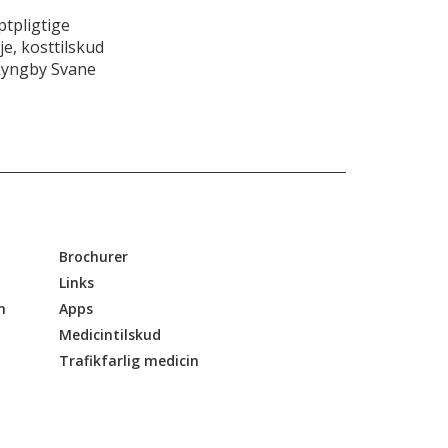
tpligtige
e, kosttilskud
Lyngby Svane
Brochurer
Links
n
Apps
Medicintilskud
Trafikfarlig medicin