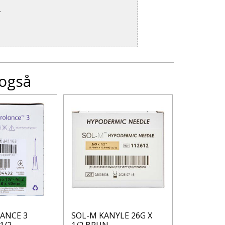
.
 også
ANCE 3
SOL-M KANYLE 26G X
UniKalk Ex
1/2
1/2 BRUN