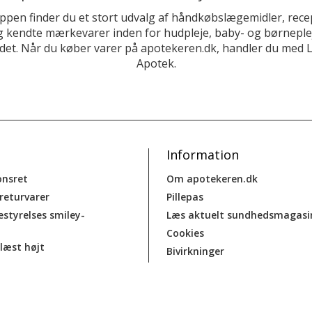
ppen finder du et stort udvalg af håndkøbslægemidler, recep
 kendte mærkevarer inden for hudpleje, baby- og børneplej
et. Når du køber varer på apotekeren.dk, handler du med 
Apotek.
Information
onsret
Om apotekeren.dk
 returvarer
Pillepas
estyrelses smiley-
Læs aktuelt sundhedsmagasi
Cookies
læst højt
Bivirkninger