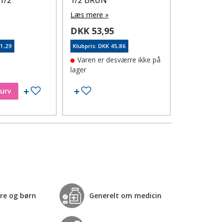
Læs mere 
Læs mere »
DKK 145
0
DKK 53,95
Klubpris: DK
61,29
Klubpris: DKK 45,86
På lager
Varen er desværre ikke på
lager
Tilføj til ønskeseddel
Tilføj til ønskeseddel
kurv
Læg i
re og børn
Generelt om medicin