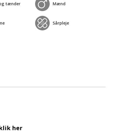
og tænder
Mænd
me
Sårpleje
klik her