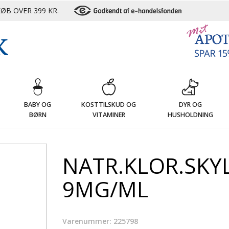
ØB OVER 399 KR.
G
BABY OG
KOSTTILSKUD OG
DYR OG
BØRN
VITAMINER
HUSHOLDNING
NATR.KLOR.SKY
9MG/ML
Varenummer: 225798