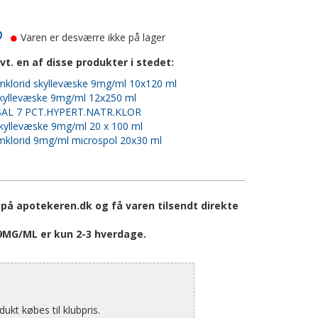
Varen er desværre ikke på lager
vt. en af disse produkter i stedet:
mklorid skyllevæske 9mg/ml 10x120 ml
kyllevæske 9mg/ml 12x250 ml
AL 7 PCT.HYPERT.NATR.KLOR
kyllevæske 9mg/ml 20 x 100 ml
mklorid 9mg/ml microspol 20x30 ml
å apotekeren.dk og få varen tilsendt direkte
MG/ML er kun 2-3 hverdage.
kt købes til klubpris.