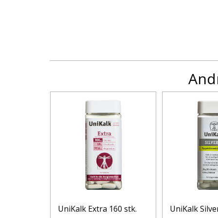
Andr
 26G X
UniKalk Extra 160 stk.
UniKalk Silver