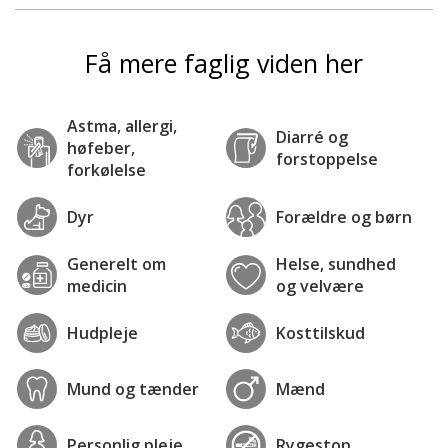
Få mere faglig viden her
Astma, allergi,
Diarré og
høfeber,
forstoppelse
forkølelse
Dyr
Forældre og børn
Generelt om
Helse, sundhed
medicin
og velvære
Hudpleje
Kosttilskud
Mund og tænder
Mænd
Personlig pleje
Rygestop