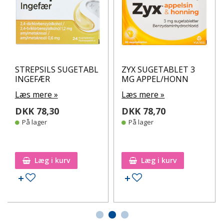
STREPSILS SUGETABL
ZYX SUGETABLET 3
INGEFÆR
MG APPEL/HONN
Læs mere »
Læs mere »
DKK 78,30
DKK 78,70
På lager
På lager
Læg i kurv
Læg i kurv
Tilføj til ønskeseddel
Tilføj til ønskeseddel