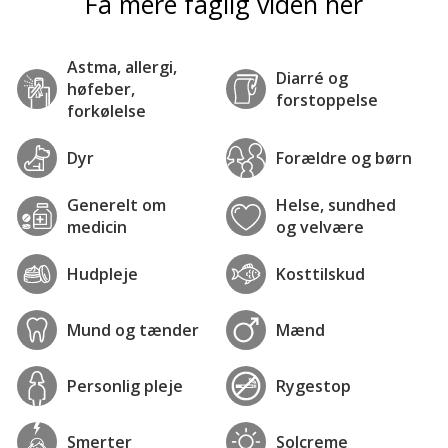
Få mere faglig viden her
Astma, allergi,
Diarré og
høfeber,
forstoppelse
forkølelse
Dyr
Forældre og børn
Generelt om
Helse, sundhed
medicin
og velvære
Hudpleje
Kosttilskud
Mund og tænder
Mænd
Personlig pleje
Rygestop
Smerter
Solcreme