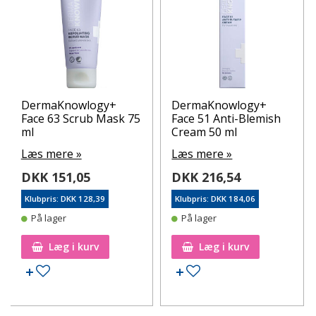
DermaKnowlogy+
DermaKnowlogy+
Face 63 Scrub Mask 75
Face 51 Anti-Blemish
ml
Cream 50 ml
Læs mere »
Læs mere »
DKK 151,05
DKK 216,54
Klubpris: DKK 128,39
Klubpris: DKK 184,06
På lager
På lager
Læg i kurv
Læg i kurv
Tilføj til ønskeseddel
Tilføj til ønskeseddel