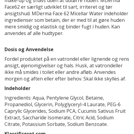
make-up og snavs uden at udtørre huden. MDerma
Face62 er særligt udviklet til sart, irriteret og tør
ansigtshud. MDerma Face 62 Micellar Water indeholder
ingredienser som betain, der er med til at gøre huden
mere smidig og elastisk og binder fugt i huden. Kan
anvendes af alle hudtyper.
Dosis og Anvendelse
Fordel produktet på en vatrondel eller lignende og rens
ansigt, øjenomgivelser og hals. Husk, at vatrondeller
ikke må smides i toilet eller andre afløb. Anvendes
morgen og aften eller efter behov. Skal ikke skylles af.
Indeholder
Ingredients: Aqua, Pentylene Glycol, Betaine,
Propanediol, Glycerin, Polyglyceryl-4 Laurate, PEG-6
Caprylic Glycerides, Sodium PCA, Cucumis Sativus Fruit
Extract, Saccharide Isomerate, Citric Acid, Sodium
Citrate, Potassium Sorbate, Sodium Benzoate.
Klassificeret som