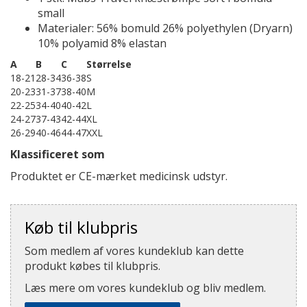
small
Materialer: 56% bomuld 26% polyethylen (Dryarn)
10% polyamid 8% elastan
A
B
C
Størrelse
18-21
28-34
36-38
S
20-23
31-37
38-40
M
22-25
34-40
40-42
L
24-27
37-43
42-44
XL
26-29
40-46
44-47
XXL
Klassificeret som
Produktet er CE-mærket medicinsk udstyr.
Køb til klubpris
Som medlem af vores kundeklub kan dette
produkt købes til klubpris.
Læs mere om vores kundeklub og bliv medlem.