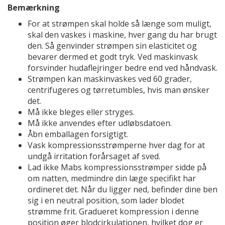
Bemærkning
For at strømpen skal holde så længe som muligt,
skal den vaskes i maskine, hver gang du har brugt
den. Så genvinder strømpen sin elasticitet og
bevarer dermed et godt tryk. Ved maskinvask
forsvinder hudaflejringer bedre end ved håndvask.
Strømpen kan maskinvaskes ved 60 grader,
centrifugeres og tørretumbles, hvis man ønsker
det.
Må ikke bleges eller stryges.
Må ikke anvendes efter udløbsdatoen.
Åbn emballagen forsigtigt.
Vask kompressionsstrømperne hver dag for at
undgå irritation forårsaget af sved.
Lad ikke Mabs kompressionsstrømper sidde på
om natten, medmindre din læge specifikt har
ordineret det. Når du ligger ned, befinder dine ben
sig i en neutral position, som lader blodet
strømme frit. Gradueret kompression i denne
position øger blodcirkulationen, hvilket dog er