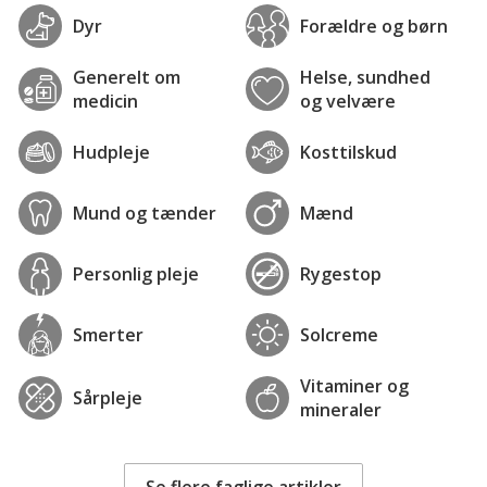
Dyr
Forældre og børn
Generelt om
Helse, sundhed
medicin
og velvære
Hudpleje
Kosttilskud
Mund og tænder
Mænd
Personlig pleje
Rygestop
Smerter
Solcreme
Vitaminer og
Sårpleje
mineraler
Se flere faglige artikler