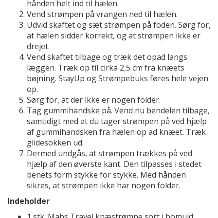
hånden helt ind til hælen.
Vend strømpen på vrangen ned til hælen.
Udvid skaftet og sæt strømpen på foden. Sørg for,
at hælen sidder korrekt, og at strømpen ikke er
drejet.
Vend skaftet tilbage og træk det opad langs
læggen. Træk op til cirka 2,5 cm fra knæets
bøjning. StayUp og Strømpebuks føres hele vejen
op.
Sørg for, at der ikke er nogen folder.
Tag gummihandske på. Vend nu bendelen tilbage,
samtidigt med at du tager strømpen på ved hjælp
af gummihandsken fra hælen op ad knæet. Træk
glidesokken ud.
Dermed undgås, at strømpen trækkes på ved
hjælp af den øverste kant. Den tilpasses i stedet
benets form stykke for stykke. Med hånden
sikres, at strømpen ikke har nogen folder.
Indeholder
1 stk. Mabs Travel knæstrømpe sort i bomuld