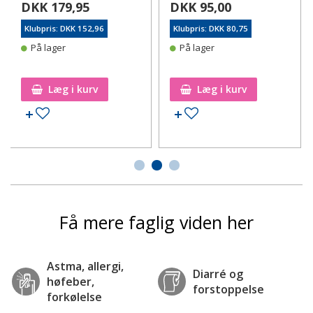
DKK 179,95
DKK 95,00
Klubpris: DKK 152,96
Klubpris: DKK 80,75
På lager
På lager
Læg i kurv
Læg i kurv
Tilføj til ønskeseddel
Tilføj til ønskeseddel
Få mere faglig viden her
Astma, allergi,
Diarré og
høfeber,
forstoppelse
forkølelse