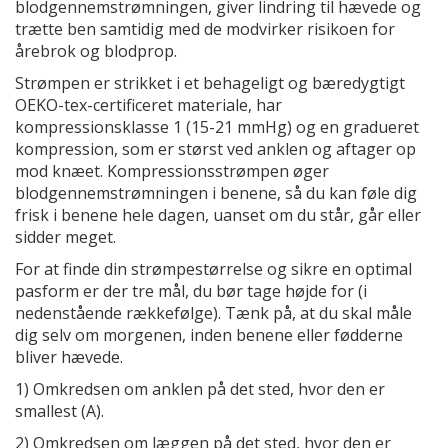
blodgennemstrømningen, giver lindring til hævede og
trætte ben samtidig med de modvirker risikoen for
årebrok og blodprop.
Strømpen er strikket i et behageligt og bæredygtigt
OEKO-tex-certificeret materiale, har
kompressionsklasse 1 (15-21 mmHg) og en gradueret
kompression, som er størst ved anklen og aftager op
mod knæet. Kompressionsstrømpen øger
blodgennemstrømningen i benene, så du kan føle dig
frisk i benene hele dagen, uanset om du står, går eller
sidder meget.
For at finde din strømpestørrelse og sikre en optimal
pasform er der tre mål, du bør tage højde for (i
nedenstående rækkefølge). Tænk på, at du skal måle
dig selv om morgenen, inden benene eller fødderne
bliver hævede.
1) Omkredsen om anklen på det sted, hvor den er
smallest (A).
2) Omkredsen om læggen på det sted, hvor den er