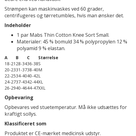
Strømpen kan maskinvaskes ved 60 grader,
centrifugeres og tørretumbles, hvis man ønsker det.
Indeholder
1 par Mabs Thin Cotton Knee Sort Small.
Materialer: 45 % bomuld 34 % polypropylen 12 %
polyamid 9 % elastan.
A
B
C
Størrelse
18-21
28-34
36-38
S
20-23
31-37
38-40
M
22-25
34-40
40-42
L
24-27
37-43
42-44
XL
26-29
40-46
44-47
XXL
Opbevaring
Opbevares ved stuetemperatur. Må ikke udsættes for
kraftigt sollys.
Klassificeret som
Produktet er CE-mærket medicinsk udstyr.