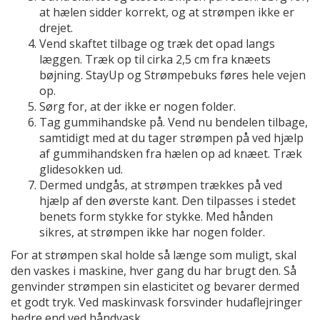
at hælen sidder korrekt, og at strømpen ikke er
drejet.
Vend skaftet tilbage og træk det opad langs
læggen. Træk op til cirka 2,5 cm fra knæets
bøjning. StayUp og Strømpebuks føres hele vejen
op.
Sørg for, at der ikke er nogen folder.
Tag gummihandske på. Vend nu bendelen tilbage,
samtidigt med at du tager strømpen på ved hjælp
af gummihandsken fra hælen op ad knæet. Træk
glidesokken ud.
Dermed undgås, at strømpen trækkes på ved
hjælp af den øverste kant. Den tilpasses i stedet
benets form stykke for stykke. Med hånden
sikres, at strømpen ikke har nogen folder.
For at strømpen skal holde så længe som muligt, skal
den vaskes i maskine, hver gang du har brugt den. Så
genvinder strømpen sin elasticitet og bevarer dermed
et godt tryk. Ved maskinvask forsvinder hudaflejringer
bedre end ved håndvask.