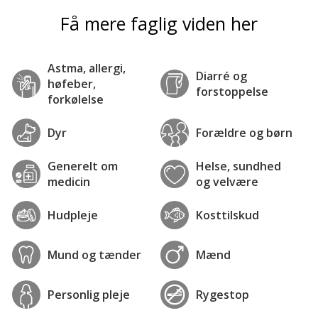
Få mere faglig viden her
Astma, allergi,
Diarré og
høfeber,
forstoppelse
forkølelse
Dyr
Forældre og børn
Generelt om
Helse, sundhed
medicin
og velvære
Hudpleje
Kosttilskud
Mund og tænder
Mænd
Personlig pleje
Rygestop