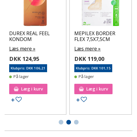
DUREX REAL FEEL
MEPILEX BORDER
KONDOM
FLEX 7,5X7,5CM
Læs mere »
Læs mere »
DKK 124,95
DKK 119,00
Klubpris: DKK 106,21
Klubpris: DKK 101,15
På lager
På lager
Læg i kurv
Læg i kurv
Tilføj til ønskeseddel
Tilføj til ønskeseddel