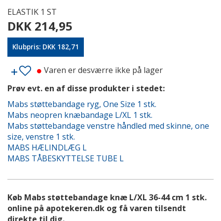
ELASTIK 1 ST
DKK 214,95
Klubpris: DKK 182,71
Varen er desværre ikke på lager
Prøv evt. en af disse produkter i stedet:
Mabs støttebandage ryg, One Size 1 stk.
Mabs neopren knæbandage L/XL 1 stk.
Mabs støttebandage venstre håndled med skinne, one
size, venstre 1 stk.
MABS HÆLINDLÆG L
MABS TÅBESKYTTELSE TUBE L
Køb Mabs støttebandage knæ L/XL 36-44 cm 1 stk.
online på apotekeren.dk og få varen tilsendt
direkte til dig.