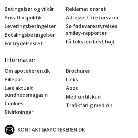
Betingelser og vilkår
Reklamationsret
Privatlivspolitik
Adresse til returvarer
Leveringsbetingelser
Se fødevarestyrelses
smiley-rapporter
Betalingsbetingelser
Få teksten læst højt
Fortrydelsesret
Information
Om apotekeren.dk
Brochurer
Pillepas
Links
Læs aktuelt
Apps
sundhedsmagasin
Medicintilskud
Cookies
Trafikfarlig medicin
Bivirkninger
KONTAKT@APOTEKEREN.DK