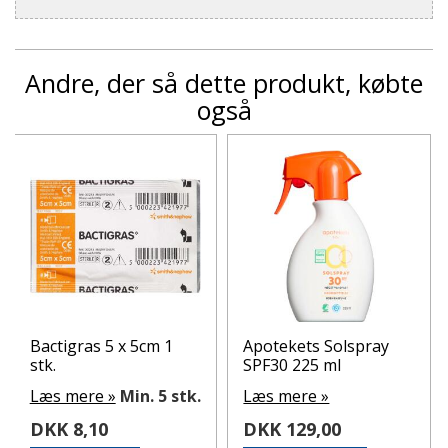
Andre, der så dette produkt, købte
også
Bactigras 5 x 5cm 1
Apotekets Solspray
stk.
SPF30 225 ml
Læs mere »
Min. 5 stk.
Læs mere »
DKK 8,10
DKK 129,00