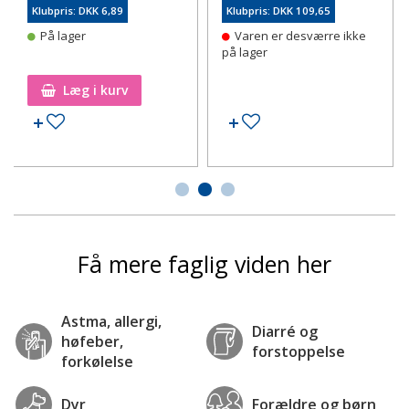
Klubpris: DKK 6,89
Klubpris: DKK 109,65
På lager
Varen er desværre ikke
på lager
Læg i kurv
Tilføj til ønskeseddel
Tilføj til ønskeseddel
Få mere faglig viden her
Astma, allergi,
Diarré og
høfeber,
forstoppelse
forkølelse
Dyr
Forældre og børn